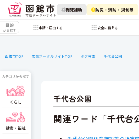
閲覧補助
防災・消防・規制等
目的
申請・届出する
安全に備える
から探す
函館市TOP
市政ポータルサイトTOP
タグ検索
千代台公園
カテゴリから探す
千代台公園
くらし
関連ワード「千代台
健康・福祉
千代台公園体育施設等の指定