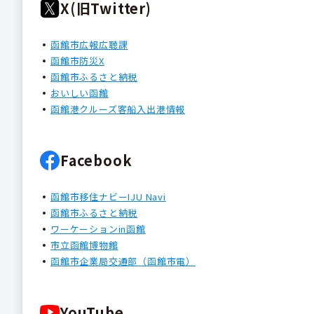
X(旧Twitter)
函館市広報広聴課
函館市防災X
函館市ふるさと納税
おいしい函館
函館港クルーズ客船入出港情報
Facebook
函館市移住ナビーIJU Navi
函館市ふるさと納税
ワーケーションin函館
市立函館博物館
函館市企業局交通部（函館市電）
YouTube