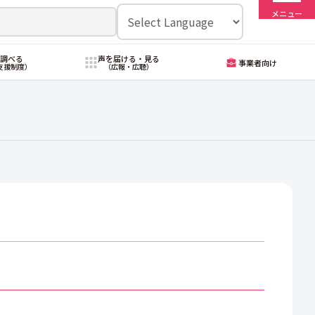
メニュー
・調べる
声を届ける・見る
事業者向け
支援制度）
（広報・広聴）