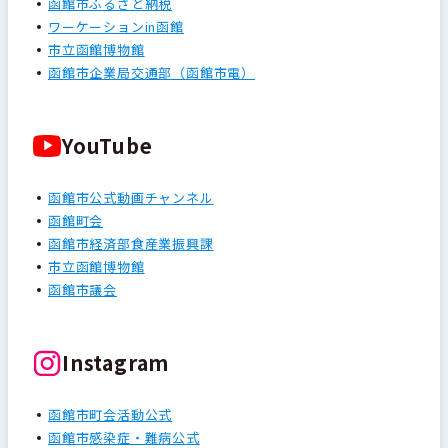
函館市ふるさと納税
ワーケーションin函館
市立函館博物館
函館市企業局交通部（函館市電）
YouTube
函館市公式動画チャンネル
函館町会
函館市経済部食産業振興課
市立函館博物館
函館市議会
Instagram
函館市町会活動公式
函館市感染症・難病公式