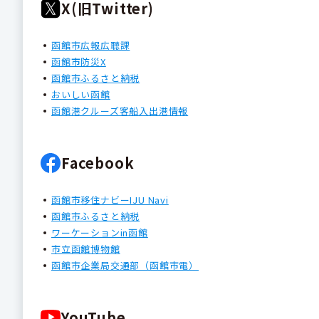
X(旧Twitter)
函館市広報広聴課
函館市防災X
函館市ふるさと納税
おいしい函館
函館港クルーズ客船入出港情報
Facebook
函館市移住ナビーIJU Navi
函館市ふるさと納税
ワーケーションin函館
市立函館博物館
函館市企業局交通部（函館市電）
YouTube