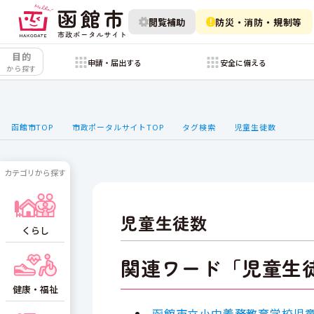
閲覧補助
防災・消防・規制等
目的
申請・届出する
安全に備える
から探す
函館市TOP
市政ポータルサイトTOP
タグ検索
児童生徒数
カテゴリから探す
児童生徒数
くらし
関連ワード「児童生
健康・福祉
函館市立小中義務教育学校児童