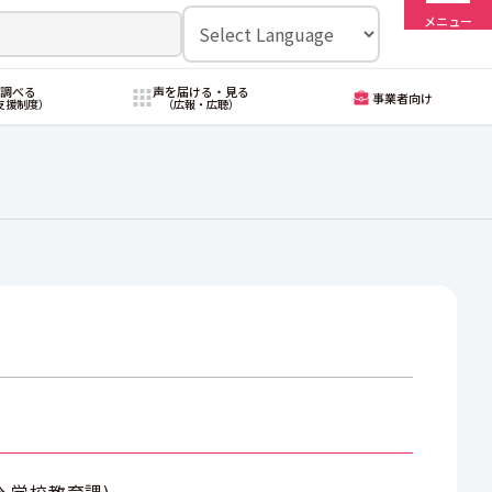
メニュー
・調べる
声を届ける・見る
事業者向け
支援制度）
（広報・広聴）
分
学校教育課
)