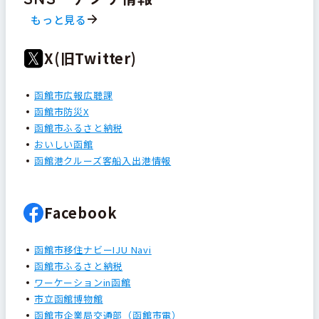
もっと見る
X(旧Twitter)
函館市広報広聴課
函館市防災X
函館市ふるさと納税
おいしい函館
函館港クルーズ客船入出港情報
Facebook
函館市移住ナビーIJU Navi
函館市ふるさと納税
ワーケーションin函館
市立函館博物館
函館市企業局交通部（函館市電）