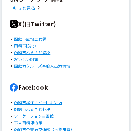
もっと見る
X(旧Twitter)
函館市広報広聴課
函館市防災X
函館市ふるさと納税
おいしい函館
函館港クルーズ客船入出港情報
Facebook
函館市移住ナビーIJU Navi
函館市ふるさと納税
ワーケーションin函館
市立函館博物館
函館市企業局交通部（函館市電）