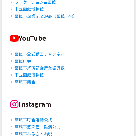
ワーケーションin函館
市立函館博物館
函館市企業局交通部（函館市電）
YouTube
函館市公式動画チャンネル
函館町会
函館市経済部食産業振興課
市立函館博物館
函館市議会
Instagram
函館市町会活動公式
函館市感染症・難病公式
函館市ふるさと納税