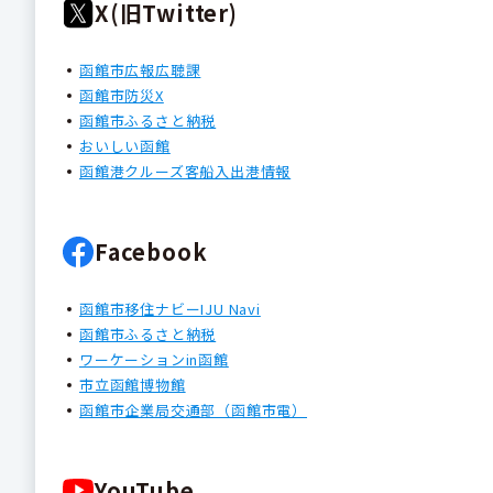
X(旧Twitter)
函館市広報広聴課
函館市防災X
函館市ふるさと納税
おいしい函館
函館港クルーズ客船入出港情報
Facebook
函館市移住ナビーIJU Navi
函館市ふるさと納税
ワーケーションin函館
市立函館博物館
函館市企業局交通部（函館市電）
YouTube