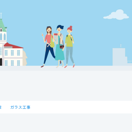
索
ガラス工事