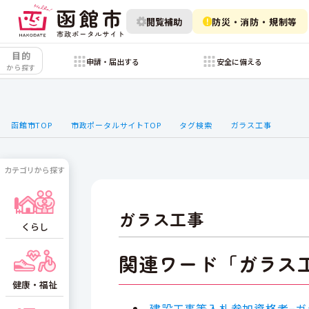
閲覧補助
防災・消防・規制等
目的
申請・届出する
安全に備える
から探す
函館市TOP
市政ポータルサイトTOP
タグ検索
ガラス工事
カテゴリから探す
ガラス工事
くらし
関連ワード「ガラス
健康・福祉
建設工事等入札参加資格者−ガ