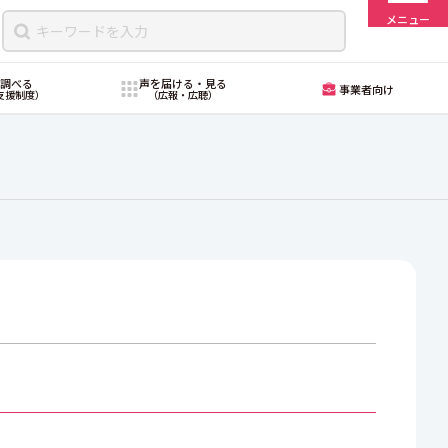
メニュー
・調べる
声を届ける・見る
事業者向け
支援制度）
（広報・広聴）