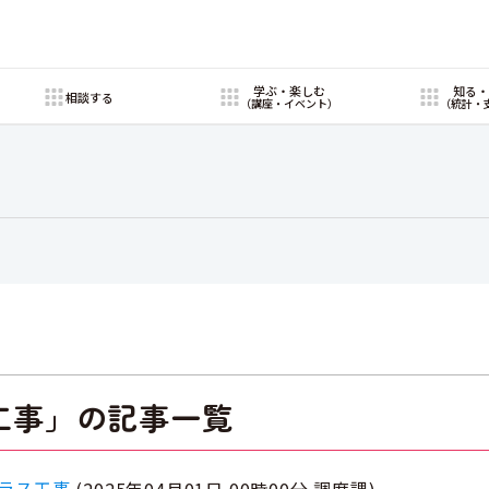
学ぶ・楽しむ
知る
相談する
（講座・イベント）
（統計・
工事」の記事一覧
ラス工事
(
2025年04月01日 00時00分
調度課
)