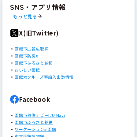
SNS・アプリ情報
もっと見る
X(旧Twitter)
函館市広報広聴課
函館市防災X
函館市ふるさと納税
おいしい函館
函館港クルーズ客船入出港情報
Facebook
函館市移住ナビーIJU Navi
函館市ふるさと納税
ワーケーションin函館
市立函館博物館