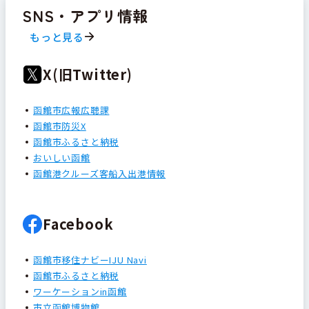
SNS・アプリ情報
もっと見る
X(旧Twitter)
函館市広報広聴課
函館市防災X
函館市ふるさと納税
おいしい函館
函館港クルーズ客船入出港情報
Facebook
函館市移住ナビーIJU Navi
函館市ふるさと納税
ワーケーションin函館
市立函館博物館