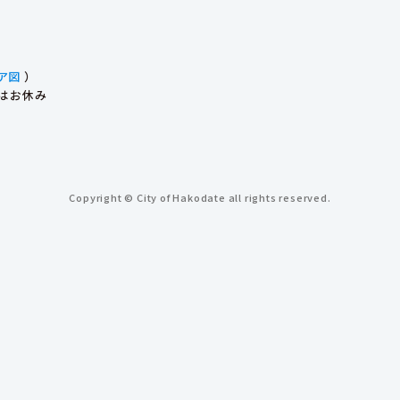
ア図
）
始はお休み
Copyright © City of Hakodate all rights reserved.