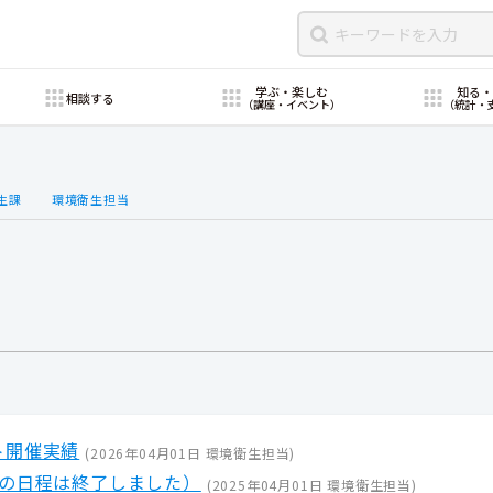
学ぶ・楽しむ
知る
相談する
（講座・イベント）
（統計・
生課
環境衛生担当
ト開催実績
(
2026年04月01日
環境衛生担当
)
度の日程は終了しました）
(
2025年04月01日
環境衛生担当
)