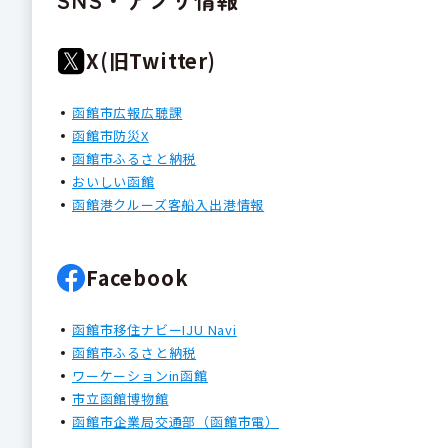
X(旧Twitter)
函館市広報広聴課
函館市防災X
函館市ふるさと納税
おいしい函館
函館港クルーズ客船入出港情報
Facebook
函館市移住ナビーIJU Navi
函館市ふるさと納税
ワーケーションin函館
市立函館博物館
函館市企業局交通部（函館市電）