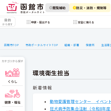
閲覧補助
防災・消防・規制等
目的
申請・届出する
安全に備える
から探す
函館市TOP
市政ポータルサイトTOP
組織・部署
保健所
生活衛
カテゴリから探す
環境衛生担当
くらし
新着情報
動物愛護管理センター イベン
健康・福祉
狂犬病予防集合注射（令和8年