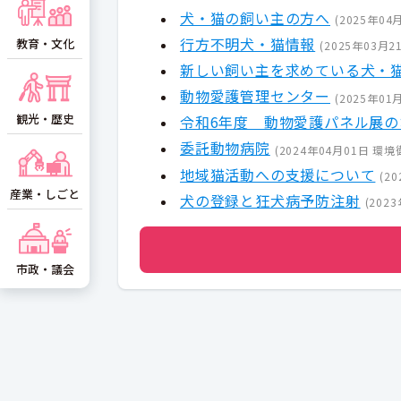
犬・猫の飼い主の方へ
(
2025年04
行方不明犬・猫情報
教育・文化
(
2025年03月2
新しい飼い主を求めている犬・
動物愛護管理センター
(
2025年01
観光・歴史
令和6年度 動物愛護パネル展の
委託動物病院
(
2024年04月01日
環境
地域猫活動への支援について
(
20
産業・しごと
犬の登録と狂犬病予防注射
(
202
市政・議会