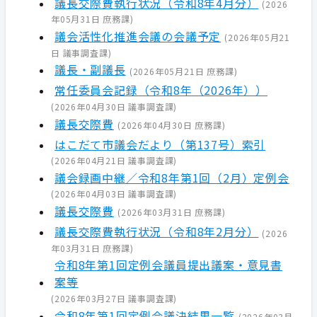
議長交際費執行状況（令和8年4月分）
(
2026
年05月31日
庶務課
)
議会活性化推進会議の会議予定
(
2026年05月21
日
議事調査課
)
議長・副議長
(
2026年05月21日
庶務課
)
常任委員会記録（令和8年（2026年））
(
2026年04月30日
議事調査課
)
議長交際費
(
2026年04月30日
庶務課
)
はこだて市議会だより（第137号）索引
(
2026年04月21日
議事調査課
)
議会録画中継／令和8年第1回（2月）定例会
(
2026年04月03日
議事調査課
)
議長交際費
(
2026年03月31日
庶務課
)
議長交際費執行状況（令和8年2月分）
(
2026
年03月31日
庶務課
)
令和8年第1回定例会議員提出議案・意見書
案等
(
2026年03月27日
議事調査課
)
令和8年第1回定例会議決結果一覧
(
2026年03月