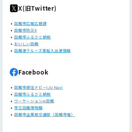
X(旧Twitter)
函館市広報広聴課
函館市防災X
函館市ふるさと納税
おいしい函館
函館港クルーズ客船入出港情報
Facebook
函館市移住ナビーIJU Navi
函館市ふるさと納税
ワーケーションin函館
市立函館博物館
函館市企業局交通部（函館市電）