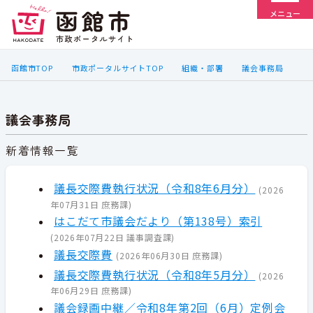
メニュー
函館市TOP
市政ポータルサイトTOP
組織・部署
議会事務局
議会事務局
新着情報一覧
議長交際費執行状況（令和8年6月分）
(
2026
年07月31日
庶務課
)
はこだて市議会だより（第138号）索引
(
2026年07月22日
議事調査課
)
議長交際費
(
2026年06月30日
庶務課
)
議長交際費執行状況（令和8年5月分）
(
2026
年06月29日
庶務課
)
議会録画中継／令和8年第2回（6月）定例会