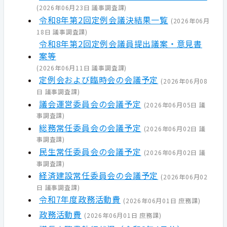
(
2026年06月23日
議事調査課
)
令和8年第2回定例会議決結果一覧
(
2026年06月
18日
議事調査課
)
令和8年第2回定例会議員提出議案・意見書
案等
(
2026年06月11日
議事調査課
)
定例会および臨時会の会議予定
(
2026年06月08
日
議事調査課
)
議会運営委員会の会議予定
(
2026年06月05日
議
事調査課
)
総務常任委員会の会議予定
(
2026年06月02日
議
事調査課
)
民生常任委員会の会議予定
(
2026年06月02日
議
事調査課
)
経済建設常任委員会の会議予定
(
2026年06月02
日
議事調査課
)
令和7年度政務活動費
(
2026年06月01日
庶務課
)
政務活動費
(
2026年06月01日
庶務課
)