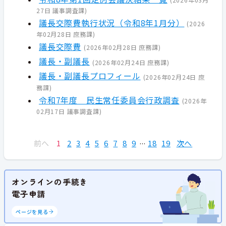
27日
議事調査課
)
議長交際費執行状況（令和8年1月分）
(
2026
年02月28日
庶務課
)
議長交際費
(
2026年02月28日
庶務課
)
議長・副議長
(
2026年02月24日
庶務課
)
議長・副議長プロフィール
(
2026年02月24日
庶
務課
)
令和7年度 民生常任委員会行政調査
(
2026年
02月17日
議事調査課
)
前へ
1
2
3
4
5
6
7
8
9
18
19
次へ
オンラインの手続き
電子申請
ページを見る