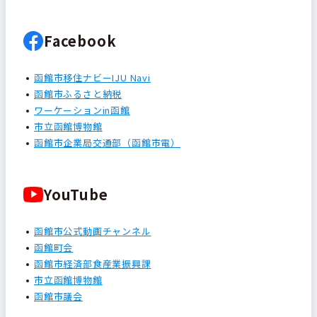
Facebook
函館市移住ナビーIJU Navi
函館市ふるさと納税
ワーケーションin函館
市立函館博物館
函館市企業局交通部（函館市電）
YouTube
函館市公式動画チャンネル
函館町会
函館市経済部食産業振興課
市立函館博物館
函館市議会