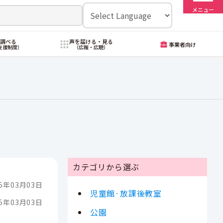
メニュー
・調べる
声を届ける・見る
事業者向け
支援制度）
（広報・広聴）
カテゴリから選ぶ
5年03月03日
児童館·放課後教室
5年03月03日
公園