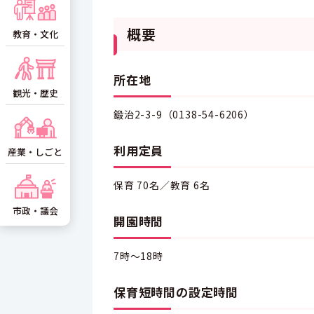
概要
教育・文化
所在地
観光・歴史
鍛治2-3-9（0138-54-6206）
利用定員
産業・しごと
保育 70名／教育 6名
市政・議会
開園時間
7時～18時
保育短時間の設定時間