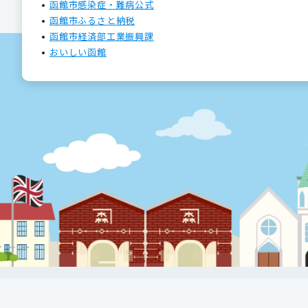
函館市感染症・難病公式
函館市ふるさと納税
函館市経済部工業振興課
おいしい函館