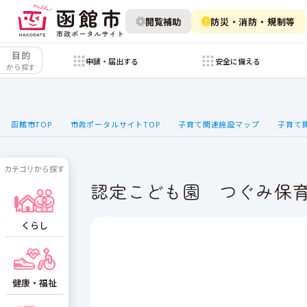
閲覧補助
防災・消防・規制等
目的
申請・届出する
安全に備える
から探す
函館市TOP
市政ポータルサイトTOP
子育て関連施設マップ
子育て
カテゴリから探す
認定こども園 つぐみ保
くらし
健康・福祉