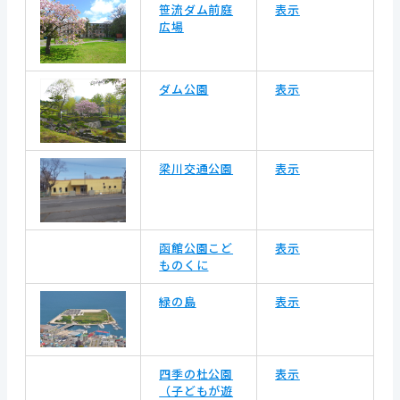
笹流ダム前庭
表示
広場
ダム公園
表示
梁川交通公園
表示
函館公園こど
表示
ものくに
緑の島
表示
四季の杜公園
表示
（子どもが遊