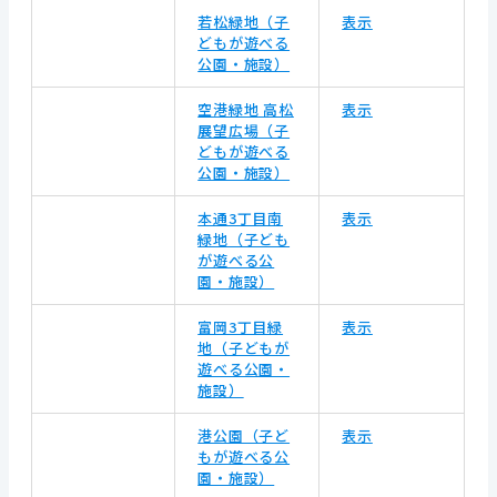
若松緑地（子
表示
どもが遊べる
公園・施設）
空港緑地 高松
表示
展望広場（子
どもが遊べる
公園・施設）
本通3丁目南
表示
緑地（子ども
が遊べる公
園・施設）
富岡3丁目緑
表示
地（子どもが
遊べる公園・
施設）
港公園（子ど
表示
もが遊べる公
園・施設）