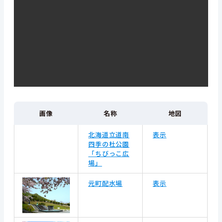
画像
名称
地図
北海道立道南
表示
四季の杜公園
「ちびっこ広
場」
元町配水場
表示