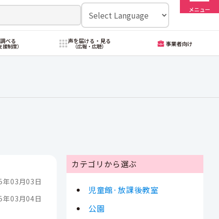
メニュー
・調べる
声を届ける・見る
事業者向け
支援制度）
（広報・広聴）
カテゴリから選ぶ
5年03月03日
児童館·放課後教室
5年03月04日
公園