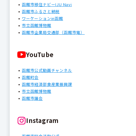
函館市移住ナビーIJU Navi
函館市ふるさと納税
ワーケーションin函館
市立函館博物館
函館市企業局交通部（函館市電）
YouTube
函館市公式動画チャンネル
函館町会
函館市経済部食産業振興課
市立函館博物館
函館市議会
Instagram