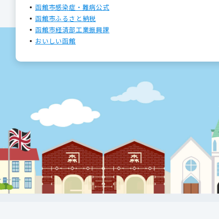
函館市感染症・難病公式
函館市ふるさと納税
函館市経済部工業振興課
おいしい函館