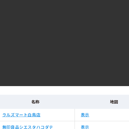
名称
地図
ラルズマート白鳥店
表示
無印良品シエスタハコダテ
表示