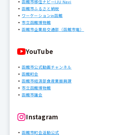
函館市移住ナビーIJU Navi
函館市ふるさと納税
ワーケーションin函館
市立函館博物館
函館市企業局交通部（函館市電）
YouTube
函館市公式動画チャンネル
函館町会
函館市経済部食産業振興課
市立函館博物館
函館市議会
Instagram
函館市町会活動公式