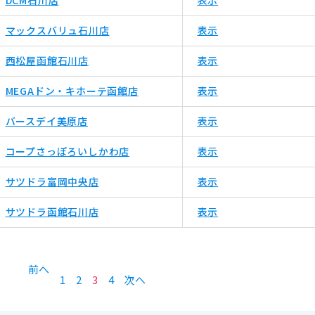
マックスバリュ石川店
表示
西松屋函館石川店
表示
MEGAドン・キホーテ函館店
表示
バースデイ美原店
表示
コープさっぽろいしかわ店
表示
サツドラ富岡中央店
表示
サツドラ函館石川店
表示
前へ
1
2
3
4
次へ