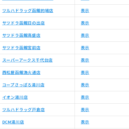
ツルハドラッグ函館的場店
表示
サツドラ函館日の出店
表示
サツドラ函館高盛店
表示
サツドラ函館宮前店
表示
スーパーアークス千代台店
表示
西松屋函館漁火通店
表示
コープさっぽろ湯川店
表示
イオン湯川店
表示
ツルハドラッグ戸倉店
表示
DCM湯川店
表示