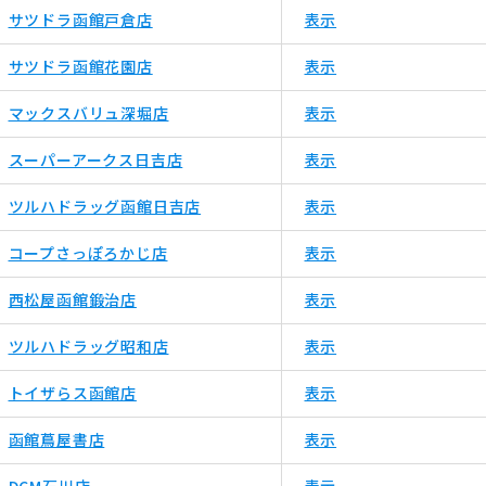
サツドラ函館戸倉店
表示
サツドラ函館花園店
表示
マックスバリュ深堀店
表示
スーパーアークス日吉店
表示
ツルハドラッグ函館日吉店
表示
コープさっぽろかじ店
表示
西松屋函館鍛治店
表示
ツルハドラッグ昭和店
表示
トイザらス函館店
表示
函館蔦屋書店
表示
DCM石川店
表示