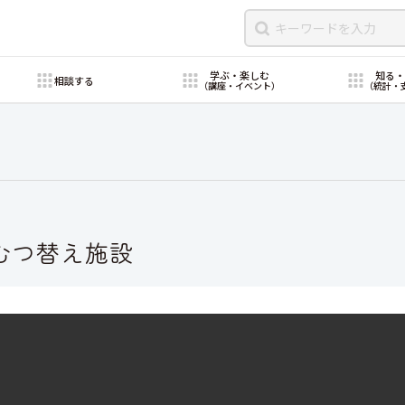
学ぶ・楽しむ
知る
相談する
（講座・イベント）
（統計・
むつ替え施設