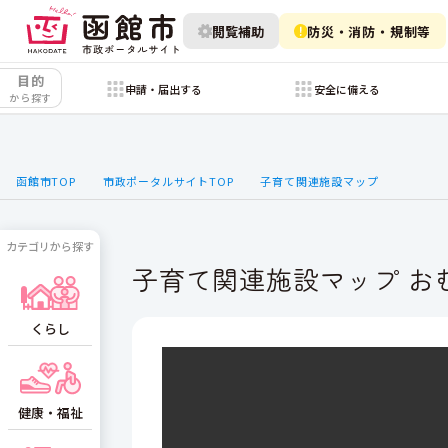
閲覧補助
防災・消防・規制等
目的
申請・届出する
安全に備える
から探す
函館市TOP
市政ポータルサイトTOP
子育て関連施設マップ
カテゴリから探す
子育て関連施設マップ お
くらし
健康・福祉