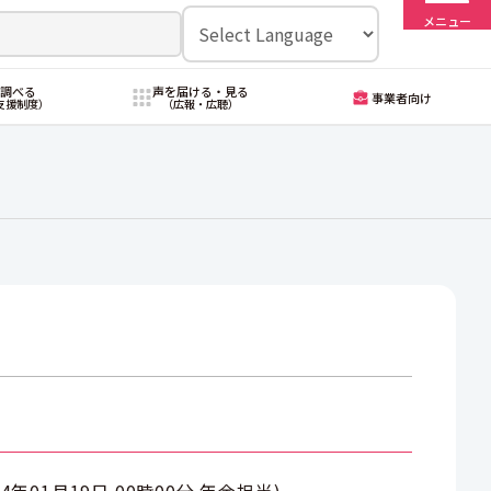
メニュー
・調べる
声を届ける・見る
事業者向け
支援制度）
（広報・広聴）
14年01月19日 00時00分
年金担当
)