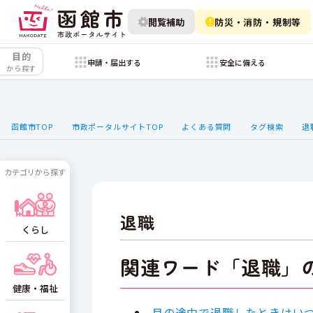
閲覧補助
防災・消防・規制等
目的
申請・届出する
安全に備える
から探す
函館市TOP
市政ポータルサイトTOP
よくある質問
タグ検索
退
カテゴリから探す
退職
くらし
関連ワード「退職」
健康・福祉
月の途中で退職したときはい