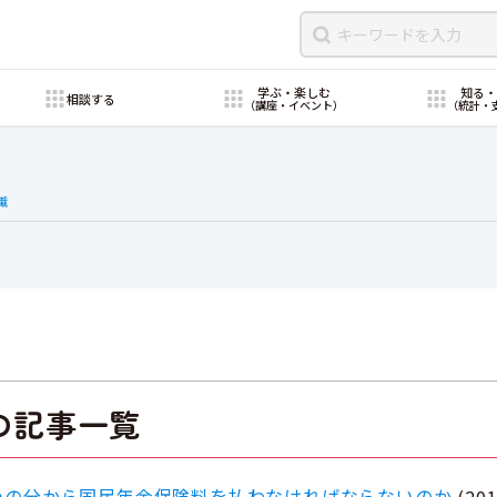
学ぶ・楽しむ
知る
相談する
（講座・イベント）
（統計・
職
の記事一覧
つの分から国民年金保険料を払わなければならないのか
(
20