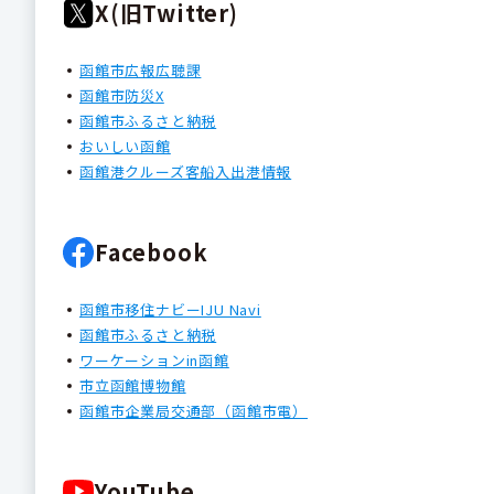
X(旧Twitter)
函館市広報広聴課
函館市防災X
函館市ふるさと納税
おいしい函館
函館港クルーズ客船入出港情報
Facebook
函館市移住ナビーIJU Navi
函館市ふるさと納税
ワーケーションin函館
市立函館博物館
函館市企業局交通部（函館市電）
YouTube