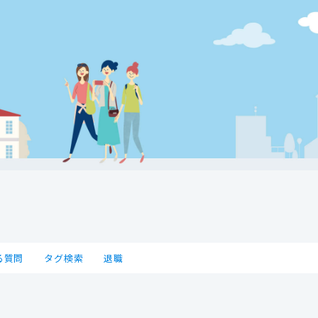
る質問
タグ検索
退職