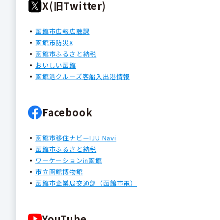
X(旧Twitter)
函館市広報広聴課
函館市防災X
函館市ふるさと納税
おいしい函館
函館港クルーズ客船入出港情報
Facebook
函館市移住ナビーIJU Navi
函館市ふるさと納税
ワーケーションin函館
市立函館博物館
函館市企業局交通部（函館市電）
YouTube