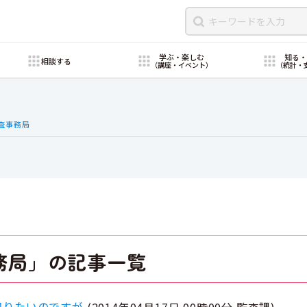
学ぶ・楽しむ
知る
相談する
（講座・イベント）
（統計・
査事務局
務局」の記事一覧
知りたいのですが
(
2014年04月17日 00時00分
監査課
)