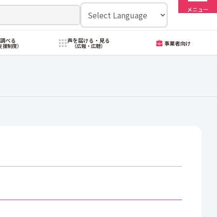
メニュー
・調べる
声を届ける・見る
事業者向け
支援制度）
（広報・広聴）