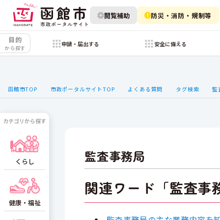
閲覧補助
防災・消防・規制等
目的
申請・届出する
安全に備える
から探す
函館市TOP
市政ポータルサイトTOP
よくある質問
タグ検索
監
カテゴリから探す
監査事務局
くらし
関連ワード「監査事
健康・福祉
監査事務局の主な業務内容を