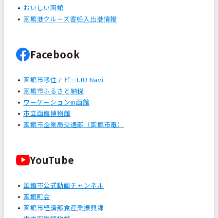
おいしい函館
函館港クルーズ客船入出港情報
Facebook
函館市移住ナビーIJU Navi
函館市ふるさと納税
ワーケーションin函館
市立函館博物館
函館市企業局交通部（函館市電）
YouTube
函館市公式動画チャンネル
函館町会
函館市経済部食産業振興課