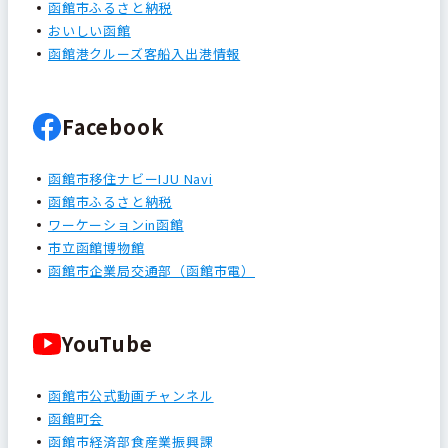
函館市ふるさと納税
おいしい函館
函館港クルーズ客船入出港情報
Facebook
函館市移住ナビーIJU Navi
函館市ふるさと納税
ワーケーションin函館
市立函館博物館
函館市企業局交通部（函館市電）
YouTube
函館市公式動画チャンネル
函館町会
函館市経済部食産業振興課