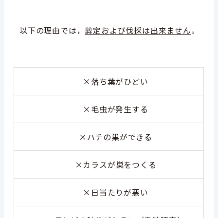
以下の理由では，
剪定および伐採は出来ません
。
×
落ち葉がひどい
×
毛虫が発生する
×ハチの巣ができる
×カラスが巣をつくる
×
日当たりが悪い