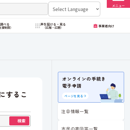
メニュー
・調べる
声を届ける・見る
事業者向け
支援制度）
（広報・広聴）
オンラインの手続き
電子申請
にするこ
ページを見る
注目情報一覧
検索
市民の声回答一覧