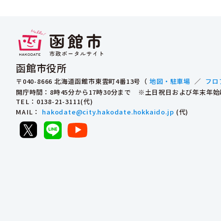
函館市役所
〒040-8666 北海道函館市東雲町4番13号（
地図・駐車場
／
フロ
開庁時間：8時45分から17時30分まで ※土日祝日および年末年
TEL
：0138-21-3111(代)
MAIL
：
hakodate@city.hakodate.hokkaido.jp
(代)