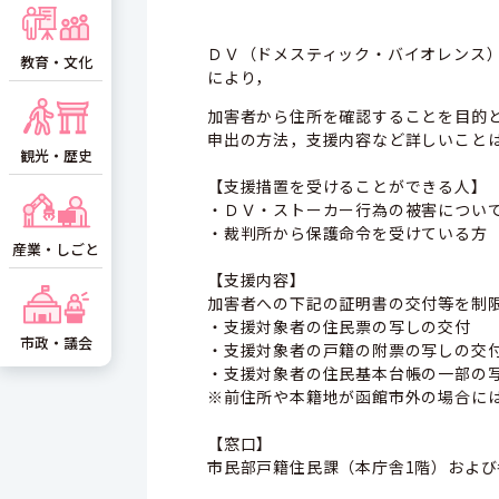
ＤＶ（ドメスティック・バイオレンス
教育・文化
により，
加害者から住所を確認することを目的
申出の方法，支援内容など詳しいこと
観光・歴史
【支援措置を受けることができる人】
・ＤＶ・ストーカー行為の被害につい
・裁判所から保護命令を受けている方
産業・しごと
【支援内容】
加害者への下記の証明書の交付等を制
・支援対象者の住民票の写しの交付
市政・議会
・支援対象者の戸籍の附票の写しの交
・支援対象者の住民基本台帳の一部の
※前住所や本籍地が函館市外の場合に
【窓口】
市民部戸籍住民課（本庁舎1階）およ