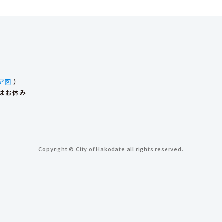
ア図
）
始はお休み
Copyright © City of Hakodate all rights reserved.