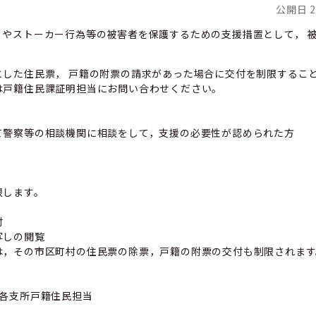
公開日 2
）やストーカー行為等の被害者を保護するための支援措置として， 
とした住民票， 戸籍の附票の請求があった場合に交付を制限するこ
は戸籍住民課証明担当にお問い合わせください。
て警察等の相談機関に相談をして，支援の必要性が認められた方
限します。
付
写しの閲覧
は，その市区町村の住民票の除票，戸籍の附票の交付も制限されます
び各支所戸籍住民担当