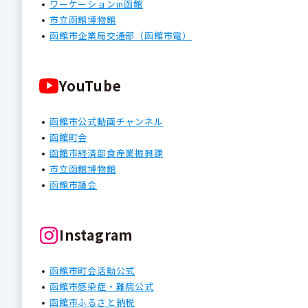
ワーケーションin函館
市立函館博物館
函館市企業局交通部（函館市電）
YouTube
函館市公式動画チャンネル
函館町会
函館市経済部食産業振興課
市立函館博物館
函館市議会
Instagram
函館市町会活動公式
函館市感染症・難病公式
函館市ふるさと納税