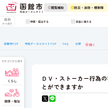
閲覧補助
防災・消防・規制等
目的
申請・届出する
安全に備える
から探す
函館市TOP
市政ポータルサイトTOP
FAQ
分野
カテゴリから探す
ＤＶ・ストーカー行為の
くらし
とができますか
健康・福祉