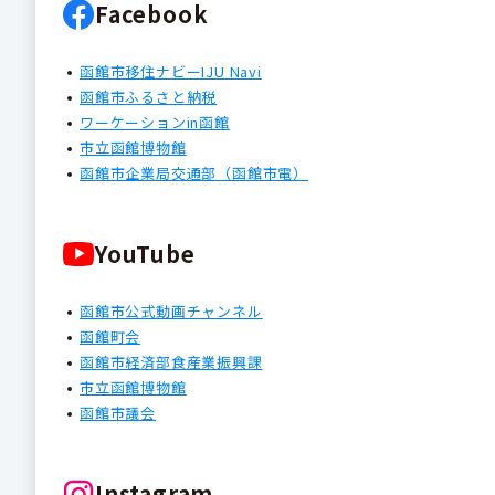
Facebook
函館市移住ナビーIJU Navi
函館市ふるさと納税
ワーケーションin函館
市立函館博物館
函館市企業局交通部（函館市電）
YouTube
函館市公式動画チャンネル
函館町会
函館市経済部食産業振興課
市立函館博物館
函館市議会
Instagram