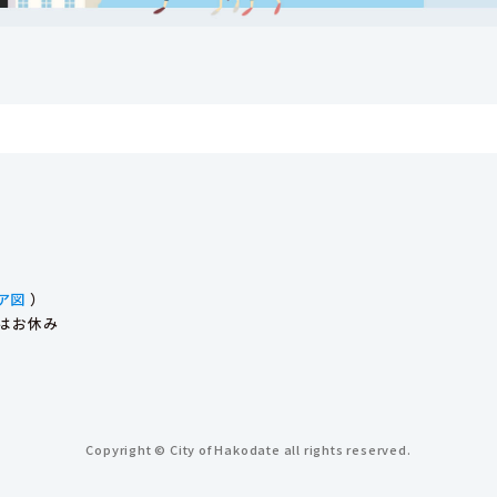
ア図
）
始はお休み
Copyright © City of Hakodate all rights reserved.