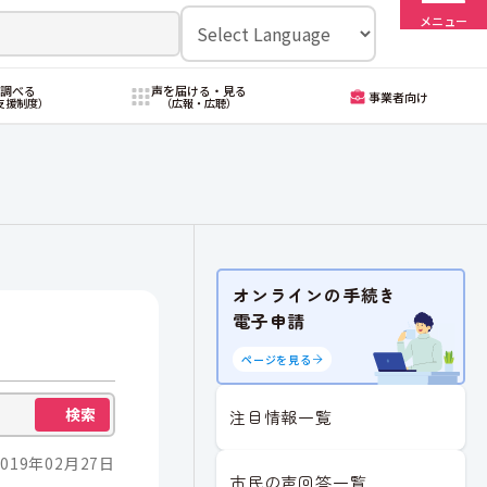
メニュー
・調べる
声を届ける・見る
事業者向け
支援制度）
（広報・広聴）
オンラインの手続き
電子申請
ページを見る
検索
注目情報一覧
019年02月27日
市民の声回答一覧