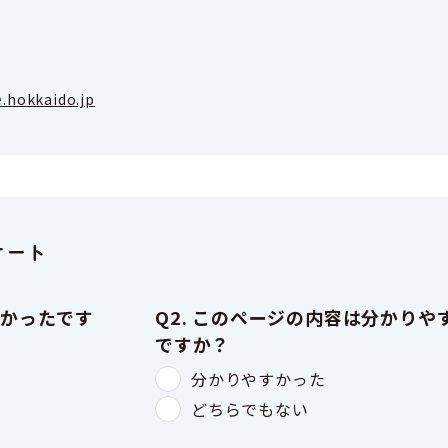
.hokkaido.jp
ケート