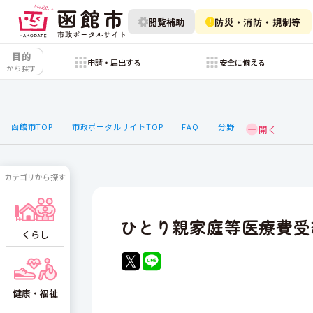
閲覧補助
防災・消防・規制等
目的
申請・届出する
安全に備える
から探す
函館市TOP
市政ポータルサイトTOP
FAQ
分野
カテゴリから探す
ひとり親家庭等医療費受
くらし
健康・福祉