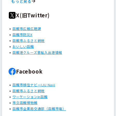
もっと見る
X(旧Twitter)
函館市広報広聴課
函館市防災X
函館市ふるさと納税
おいしい函館
函館港クルーズ客船入出港情報
Facebook
函館市移住ナビーIJU Navi
函館市ふるさと納税
ワーケーションin函館
市立函館博物館
函館市企業局交通部（函館市電）