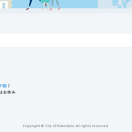
ア図
）
始はお休み
Copyright © City of Hakodate all rights reserved.