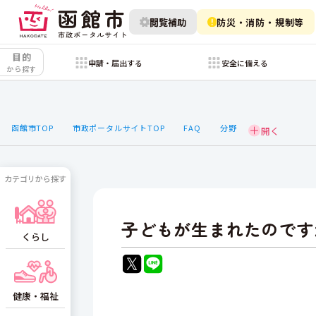
閲覧補助
防災・消防・規制等
目的
申請・届出する
安全に備える
から探す
函館市TOP
市政ポータルサイトTOP
FAQ
分野
カテゴリから探す
子どもが生まれたのです
くらし
健康・福祉