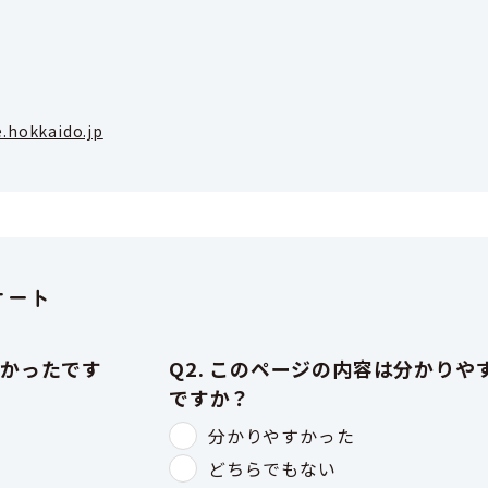
.hokkaido.jp
ケート