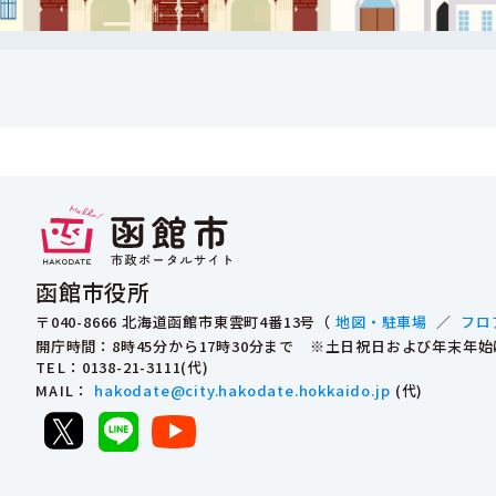
函館市役所
〒040-8666 北海道函館市東雲町4番13号（
地図・駐車場
／
フロ
開庁時間：8時45分から17時30分まで ※土日祝日および年末年
TEL
：0138-21-3111(代)
MAIL
：
hakodate@city.hakodate.hokkaido.jp
(代)