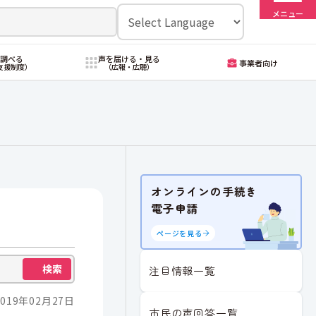
メニュー
・調べる
声を届ける・見る
事業者向け
支援制度）
（広報・広聴）
オンラインの手続き
電子申請
ページを見る
検索
注目情報一覧
019年02月27日
市民の声回答一覧