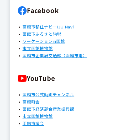
Facebook
函館市移住ナビーIJU Navi
函館市ふるさと納税
ワーケーションin函館
市立函館博物館
函館市企業局交通部（函館市電）
YouTube
函館市公式動画チャンネル
函館町会
函館市経済部食産業振興課
市立函館博物館
函館市議会