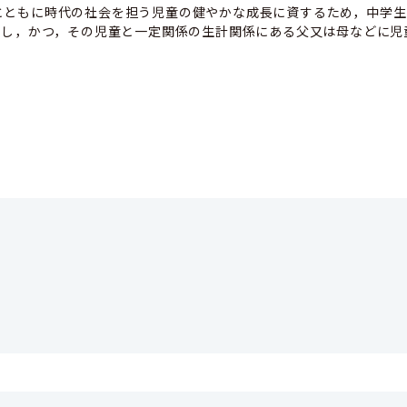
とともに時代の社会を担う児童の健やかな成長に資するため，中学生
育し，かつ，その児童と一定関係の生計関係にある父又は母などに児
。