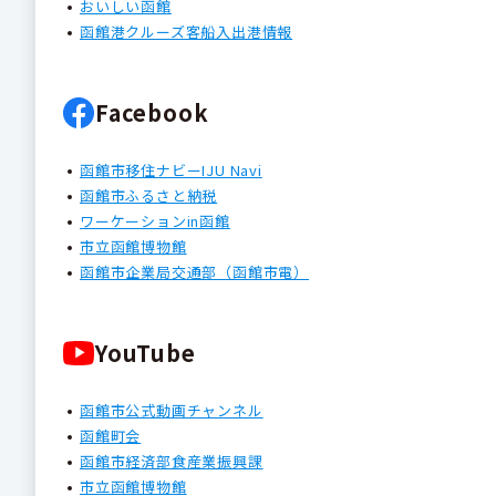
おいしい函館
函館港クルーズ客船入出港情報
Facebook
函館市移住ナビーIJU Navi
函館市ふるさと納税
ワーケーションin函館
市立函館博物館
函館市企業局交通部（函館市電）
YouTube
函館市公式動画チャンネル
函館町会
函館市経済部食産業振興課
市立函館博物館