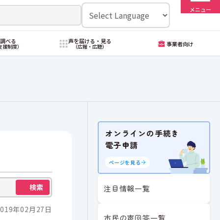
メニュー
・調べる
声を届ける・見る
事業者向け
支援制度）
（広報・広聴）
オンラインの手続き
電子申請
ページを見る
検索
注目情報一覧
019年02月27日
市民の声回答一覧