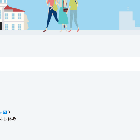
ア図
）
始はお休み