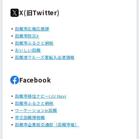
X(旧Twitter)
函館市広報広聴課
函館市防災X
函館市ふるさと納税
おいしい函館
函館港クルーズ客船入出港情報
Facebook
函館市移住ナビーIJU Navi
函館市ふるさと納税
ワーケーションin函館
市立函館博物館
函館市企業局交通部（函館市電）