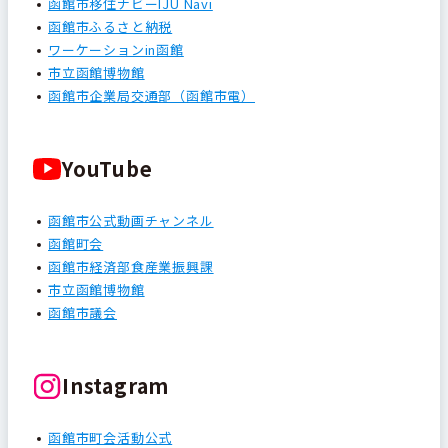
函館市移住ナビーIJU Navi
函館市ふるさと納税
ワーケーションin函館
市立函館博物館
函館市企業局交通部（函館市電）
YouTube
函館市公式動画チャンネル
函館町会
函館市経済部食産業振興課
市立函館博物館
函館市議会
Instagram
函館市町会活動公式