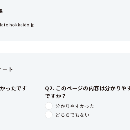
課
ate.hokkaido.jp
ケート