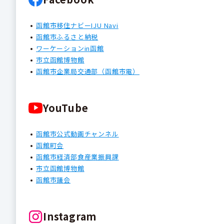
函館市移住ナビーIJU Navi
函館市ふるさと納税
ワーケーションin函館
市立函館博物館
函館市企業局交通部（函館市電）
YouTube
函館市公式動画チャンネル
函館町会
函館市経済部食産業振興課
市立函館博物館
函館市議会
Instagram