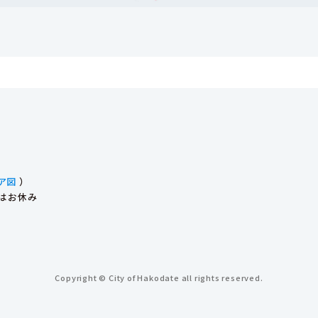
ア図
）
始はお休み
Copyright © City of Hakodate all rights reserved.