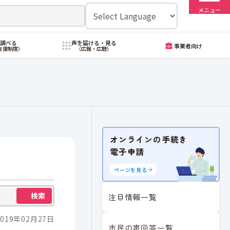
メニュー
・調べる
声を届ける・見る
事業者向け
支援制度）
（広報・広聴）
オンラインの手続き
電子申請
ページを見る
検索
注目情報一覧
019年02月27日
市民の声回答一覧