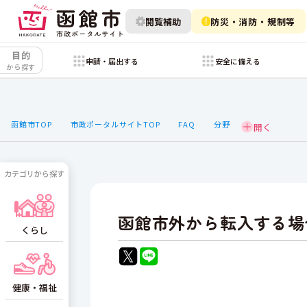
閲覧補助
防災・消防・規制等
目的
申請・届出する
安全に備える
から探す
函館市TOP
市政ポータルサイトTOP
FAQ
分野
カテゴリから探す
函館市外から転入する場
くらし
健康・福祉