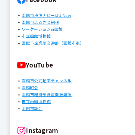
函館市移住ナビーIJU Navi
函館市ふるさと納税
ワーケーションin函館
市立函館博物館
函館市企業局交通部（函館市電）
YouTube
函館市公式動画チャンネル
函館町会
函館市経済部食産業振興課
市立函館博物館
函館市議会
Instagram