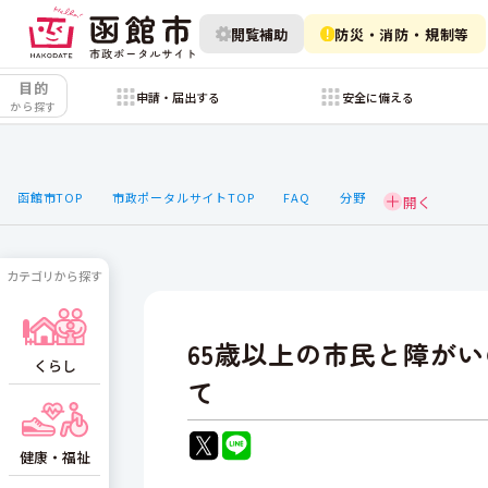
閲覧補助
防災・消防・規制等
目的
申請・届出する
安全に備える
から探す
函館市TOP
市政ポータルサイトTOP
FAQ
分野
カテゴリから探す
65歳以上の市民と障が
くらし
て
健康・福祉