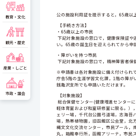
公の施設利用証を提示すると，65歳以
教育・文化
【手続き方法】
・65歳以上の市民
下記対象施設の窓口で，健康保険証や
観光・歴史
い。65歳の誕生日を迎えられてから申
・障がいを持つ市民
下記対象施設の窓口で，精神障害者保
産業・しごと
※申請書は各対象施設に備え付けられ
庁舎5階の生涯学習文化課，1階の障が
銭亀沢支所でも申請いただけます。
市政・議会
【対象施設】
総合保健センター(健康増進センターに
軽体育室および和室研修室に限る。），
ェリー場，千代台公園弓道場，志海苔
場，熱帯植物園，旧函館区公会堂，北
縄文文化交流センター，市民プール，
丸，箱館奉行所，函館アリーナ，市民