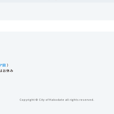
ア図
）
始はお休み
Copyright © City of Hakodate all rights reserved.