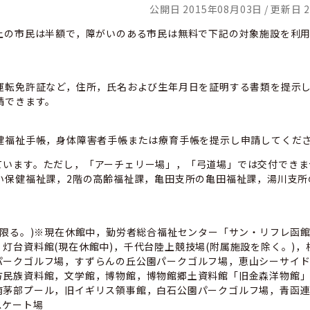
公開日 2015年08月03日
更新日 2
上の市民は半額で，障がいのある市民は無料で下記の対象施設を利
運転免許証など，住所，氏名および生年月日を証明する書類を提示
請できます。
健福祉手帳，身体障害者手帳または療育手帳を提示し申請してくだ
ています。ただし，「アーチェリー場」，「弓道場」では交付できま
い保健福祉課，2階の高齢福祉課，亀田支所の亀田福祉課，湯川支所
限る。)※現在休館中，勤労者総合福祉センター「サン・リフレ函
灯台資料館(現在休館中)，千代台陸上競技場(附属施設を除く。)，
パークゴルフ場，すずらんの丘公園パークゴルフ場，恵山シーサイ
方民族資料館，文学館，博物館，博物館郷土資料館「旧金森洋物館
南茅部プール，旧イギリス領事館，白石公園パークゴルフ場，青函
スケート場