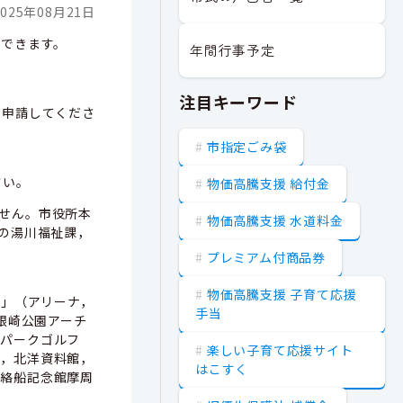
025年08月21日
用できます。
年間行事予定
注目キーワード
し申請してくださ
市指定ごみ袋
さい。
物価高騰支援 給付金
せん。市役所本
物価高騰支援 水道料金
の湯川福祉課，
プレミアム付商品券
物価高騰支援 子育て応援
館」（アリーナ，
手当
根崎公園アーチ
ドパークゴルフ
楽しい子育て応援サイト
」，北洋資料館，
はこすく
連絡船記念館摩周