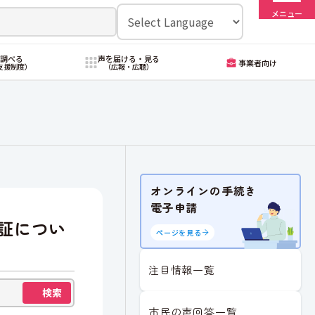
メニュー
・調べる
声を届ける・見る
事業者向け
支援制度）
（広報・広聴）
オンラインの手続き
電子申請
証につい
ページを見る
注目情報一覧
検索
市民の声回答一覧