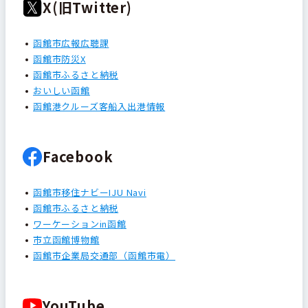
X(旧Twitter)
函館市広報広聴課
函館市防災X
函館市ふるさと納税
おいしい函館
函館港クルーズ客船入出港情報
Facebook
函館市移住ナビーIJU Navi
函館市ふるさと納税
ワーケーションin函館
市立函館博物館
函館市企業局交通部（函館市電）
YouTube