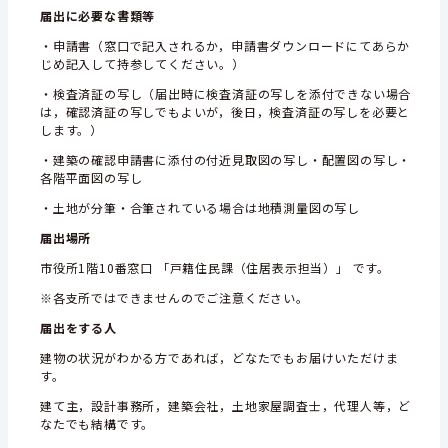
届出に必要な書類等
・申請書（窓口で記入されるか，申請書ダウンロードにてあらか
じめ記入して持参してください。）
・検査済証の写し（届出時に検査済証の写しを添付できない場合
は，確認済証の写しでもよいが，後日，検査済証の写しを必要と
します。）
・建築の確認申請書に添付の付近見取図の写し・配置図の写し・
各階平面図の写し
・土地が分筆・合筆されている場合は地積測量図の写し
届出場所
市役所1階10番窓口 「戸籍住民課（住居表示担当）」 です。
※各支所ではできませんのでご注意ください。
届出をする人
建物の状況がわかる方であれば，どなたでもお届けいただけま
す。
建て主，設計事務所，建築会社，土地家屋調査士，代理人等，ど
なたでも結構です。