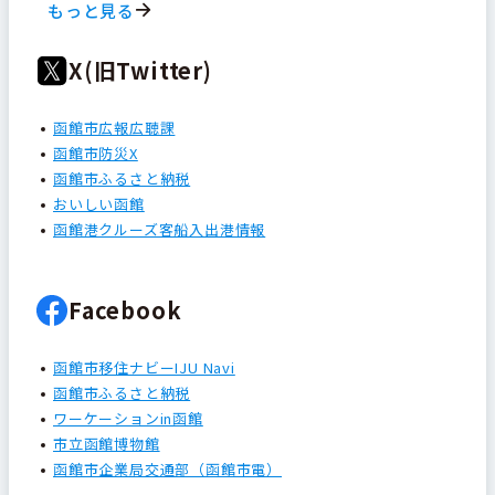
もっと見る
X(旧Twitter)
函館市広報広聴課
函館市防災X
函館市ふるさと納税
おいしい函館
函館港クルーズ客船入出港情報
Facebook
函館市移住ナビーIJU Navi
函館市ふるさと納税
ワーケーションin函館
市立函館博物館
函館市企業局交通部（函館市電）