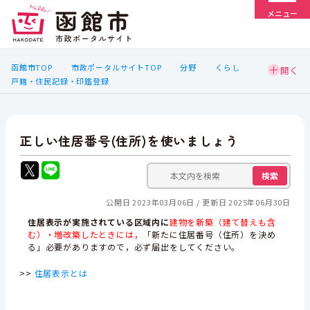
メニュー
函館市TOP
市政ポータルサイトTOP
分野
くらし
戸籍・住民記録・印鑑登録
正しい住居番号(住所)を使いましょう
検索
公開日 2023年03月06日
更新日 2025年06月30日
住居表示が
実施されている区域内に
建物を新築（建て替えも含
む）・増改築したときには，
「新たに住居番号（住所）を決め
る」必要がありますので，必ず届出をしてください。
>>
住居表示とは