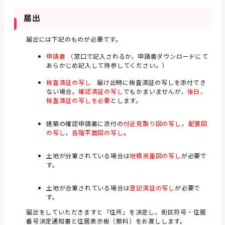
届出
届出には下記のものが必要です。
申請書
（窓口で記入されるか，申請書ダウンロードにて
あらかじめ記入して持参してください。）
検査済証の写し
届け出時に検査済証の写しを添付でき
ない場合，
確認済証の写し
でもかまいませんが，
後日，
検査済証の写しを必要
とします。
，
建築の確認申請書に添付の
付近見取り図の写し
配置図
。
の写し
，
各階平面図の写し
土地が分筆されている場合は
地積測量図の写し
が必要で
す。
土地が合筆されている場合は
登記済証の写し
が必要で
す。
届出をしていただきますと「住所」を決定し，街区符号・住居
番号決定通知書と住居表示板（無料）をお渡しします。