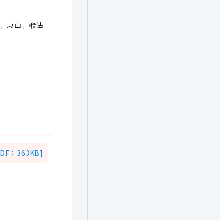
井，恵山，椴法
F：363KB]