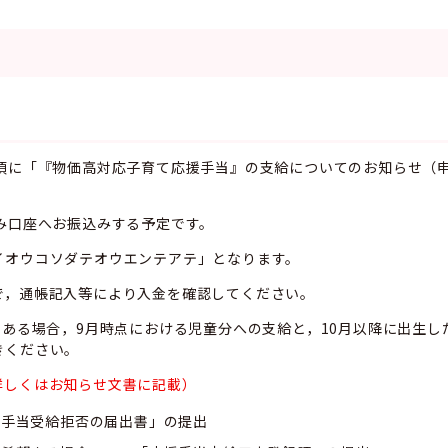
旬頃に「『物価高対応子育て応援手当』の支給についてのお知らせ（
み口座へお振込みする予定です。
イオウコソダテオウエンテアテ」となります。
で，通帳記入等により入金を確認してください。
である場合，9月時点における児童分への支給と，10月以降に出生し
きください。
詳しくはお知らせ文書に記載）
援手当受給拒否の届出書」の提出