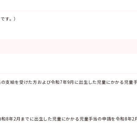
りです。）
当の支給を受けた方および令和7年9月に出生した児童にかかる児童
令和8年2月までに出生した児童にかかる児童手当の申請を令和8年2
）