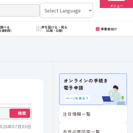
メニュー
・調べる
声を届ける・見る
事業者向け
支援制度）
（広報・広聴）
オンラインの手続き
電子申請
ページを見る
検索
注目情報一覧
026年07月03日
市民の声回答一覧