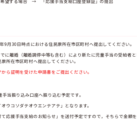
を希望する場合 → 「応援手当支給口座登録証」の提出
年9月30日時点における住民票所在市区町村へ提出してください。
1日までに離婚（離婚調停中等も含む）により新たに児童手当の受給者
民票所在市区町村へ提出してください。
庁から証明を受けた申請書をご提出ください。
童手当振り込み口座へ振り込む予定です。
イオウコソダテオウエンテアテ」となります。
育て応援手当支給のお知らせ」を送付予定ですので，そちらで金額