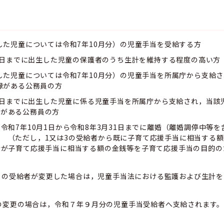
生した児童については令和7年10月分）の児童手当を受給する方
31日までに出生した児童の保護者のうち生計を維持する程度の高い方
生した児童については令和7年10月分）の児童手当を所属庁から支給
録がある公務員の方
月31日までに出生した児童に係る児童手当を所属庁から支給され，当該
録がある公務員の方
令和7年10月1日から令和8年3月31日までに離婚（離婚調停中等
 （ただし，1又は3の受給者から既に子育て応援手当に相当する
者が子育て応援手当に相当する額の金銭等を子育て応援手当の目的の
当の受給者が変更した場合は，児童手当法における監護および生計
の変更の場合は，令和７年９月分の児童手当受給者へ支給されます