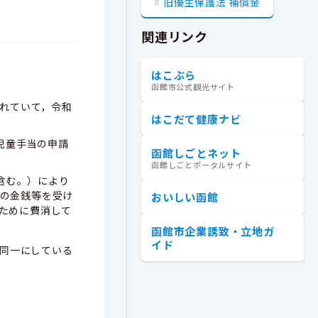
旧優生保護法 補償金
関連リンク
はこぶら
函館市公式観光サイト
されていて，令和
はこだて健康ナビ
児童手当の申請
函館しごとネット
函館しごとポータルサイト
を含む。）により
額の金銭等を受け
おいしい函館
ために費消して
函館市企業誘致・立地ガ
イド
を同一にしている
。