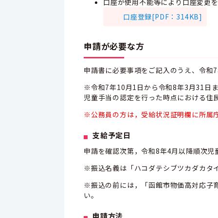
口座が使用不能等により口座変更
口座登録[PDF：314KB]
申請が必要な方
申請書に必要事項をご記入のうえ、令和7
※令和7年10月1日から令和8年3月3
児童手当の認定を行った時点における住
※公務員の方は，受給状況証明欄に所属
支給予定日
申請を確認次第，令和8年4月以降順次児
※振込名義は「ハコダテシブツカダカタ
※振込の前には，「函館市物価高対応子
い。
申請方法