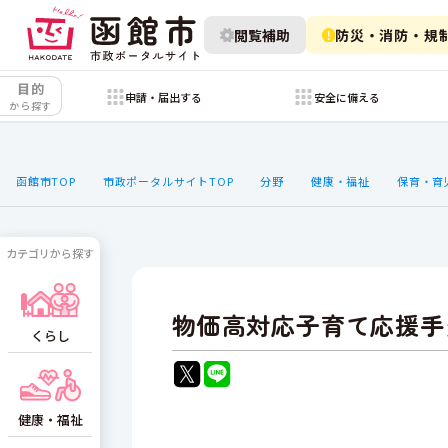
閲覧補助
防災・消防・規
目的
申請・届出する
安全に備える
から探す
函館市TOP
市政ポータルサイトTOP
分野
健康・福祉
保育・育
カテゴリから探す
物価高対応子育て応援手
くらし
健康・福祉