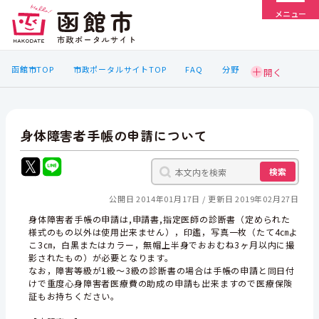
メニュー
函館市TOP
市政ポータルサイトTOP
FAQ
分野
身体障害者手帳の申請について
検索
公開日 2014年01月17日
更新日 2019年02月27日
身体障害者手帳の申請は,申請書,指定医師の診断書（定められた
様式のもの以外は使用出来ません），印鑑，写真一枚（たて4㎝よ
こ3㎝，白黒またはカラー，無帽上半身でおおむね3ヶ月以内に撮
影されたもの）が必要となります。
なお，障害等級が1級～3級の診断書の場合は手帳の申請と同日付
けで重度心身障害者医療費の助成の申請も出来ますので医療保険
証もお持ちください。