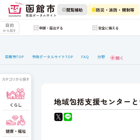
閲覧補助
防災・消防・規制等
目的
申請・届出する
安全に備える
から探す
函館市TOP
市政ポータルサイトTOP
FAQ
分野
カテゴリから探す
地域包括支援センターと
くらし
健康・福祉