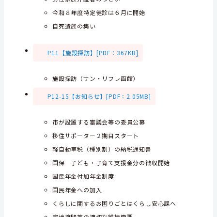
令和８年度特定健診は６月に開始
自死遺族の集い
P11【施設探訪】[PDF：367KB]
施設探訪（サン・リフレ函館）
P12-15【お知らせ】[PDF：2.05MB]
市が設置する審議会等の委員公募
移住サポーター２期目スタート
軽自動車税（種別割）の納税通知書
国保 子ども・子育て支援金分の徴収開始
国民年金付加年金制度
国民年金への加入
くらしに関するお困りごとはくらし安心課へ
宅地擁壁等の適切な維持管理