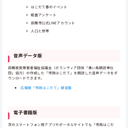
はこだて春のイベント
紙面アンケート
函館市公式LINEアカウント
人口と世帯
音声データ版
函館視覚障害者福祉協議会（ボランティア団体「青い鳥朗読奉仕
団」協力）の作成した「市政はこだて」を朗読した音声データをダ
ウンロードできます。
広報紙「市政はこだて」録音版
電子書籍版
次のスマートフォン用アプリやポータルサイトでも「市政はこだ