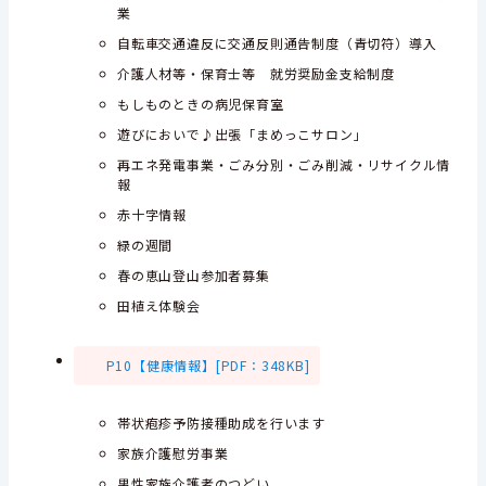
業
自転車交通違反に交通反則通告制度（青切符）導入
介護人材等・保育士等 就労奨励金支給制度
もしものときの病児保育室
遊びにおいで♪出張「まめっこサロン」
再エネ発電事業・ごみ分別・ごみ削減・リサイクル情
報
赤十字情報
緑の週間
春の恵山登山参加者募集
田植え体験会
P10【健康情報】[PDF：348KB]
帯状疱疹予防接種助成を行います
家族介護慰労事業
男性家族介護者のつどい