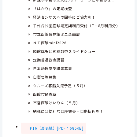
「はかり」の定期検査
経済センサスへの回答にご協力を！
千代台公園庭球場定期利用受付（7・8月利用分）
市立函館博物館ミニ企画展
ＮＴ函館mini2026
箱館戦争と五稜郭祭スライドショー
定期普通救命講習
日本語教室受講者募集
自衛官等募集
クルーズ客船入港予定（５月）
函館市民憲章
市営函館けいりん（５月）
納税には便利な口座振替・自動払込を！
P16【裏表紙】[PDF：685KB]