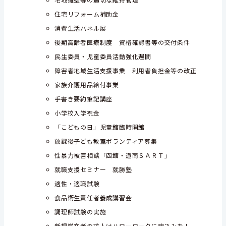
住宅リフォーム補助金
消費生活パネル展
後期高齢者医療制度 資格確認書等の交付条件
民生委員・児童委員活動強化週間
障害者地域生活支援事業 利用者負担金等の改正
家族介護用品給付事業
手書き要約筆記講座
小学校入学祝金
「こどもの日」児童館臨時開館
放課後子ども教室ボランティア募集
性暴力被害相談「函館・道南ＳＡＲＴ」
就職支援セミナー 就勝塾
適性・適職試験
食品衛生責任者養成講習会
調理師試験の実施
新規学卒者の求人はハローワークに申込みを！