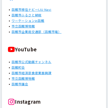
函館市移住ナビーIJU Navi
函館市ふるさと納税
ワーケーションin函館
市立函館博物館
函館市企業局交通部（函館市電）
YouTube
函館市公式動画チャンネル
函館町会
函館市経済部食産業振興課
市立函館博物館
函館市議会
Instagram