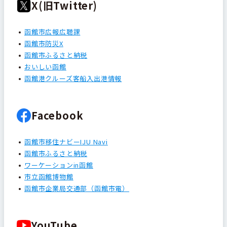
X(旧Twitter)
函館市広報広聴課
函館市防災X
函館市ふるさと納税
おいしい函館
函館港クルーズ客船入出港情報
Facebook
函館市移住ナビーIJU Navi
函館市ふるさと納税
ワーケーションin函館
市立函館博物館
函館市企業局交通部（函館市電）
YouTube