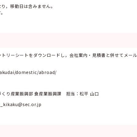
り，移動日は含みません。
す。
ントリーシートをダウンロードし，会社案内・見積書と併せてメー
kudai/domestic/abroad/
づくり産業振興部 食産業振興課 担当：松平 山口
kikaku@sec.or.jp