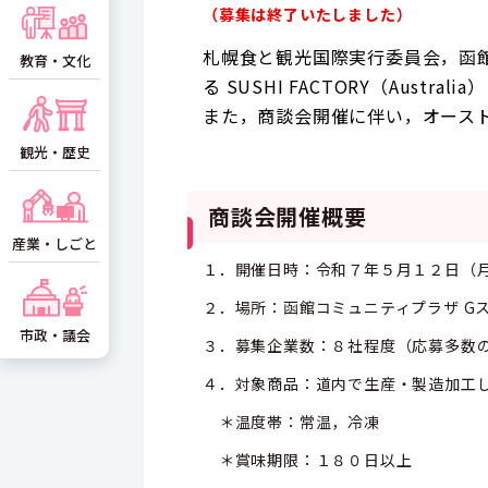
（募集は終了いたしました）
札幌食と観光国際実行委員会，函
教育・文化
る SUSHI FACTORY（Aust
また，商談会開催に伴い，オース
観光・歴史
商談会開催概要
産業・しごと
１．開催日時：令和７年５月１２日（月
２．場所：函館コミュニティプラザ G
市政・議会
３．募集企業数：８社程度（応募多数
４．対象商品：道内で生産・製造加工
＊温度帯：常温，冷凍
＊賞味期限：１８０日以上