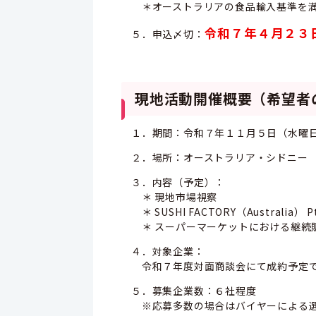
＊オーストラリアの食品輸入基準を
令和７年４月２３
５．申込〆切：
現地活動開催概要（希望者
１．期間：令和７年１１月５日（水曜
２．場所：オーストラリア・シドニー
３．内容（予定）：
＊ 現地市場視察
＊ SUSHI FACTORY（Australia）
＊ スーパーマーケットにおける継続
４．対象企業：
令和７年度対面商談会にて成約予定で
５．募集企業数：６社程度
※応募多数の場合はバイヤーによる選