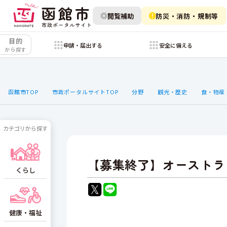
閲覧補助
防災・消防・規制等
目的
申請・届出する
安全に備える
から探す
函館市TOP
市政ポータルサイトTOP
分野
観光・歴史
食・物産
カテゴリから探す
【募集終了】オーストラ
くらし
健康・福祉