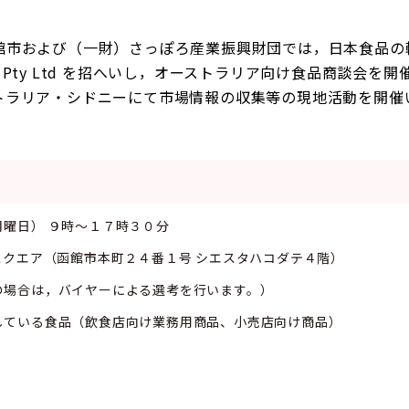
館市および（一財）さっぽろ産業振興財団では，日本食品の
ralia） Pty Ltd を招へいし，オーストラリア向け食品商談会
トラリア・シドニーにて市場情報の収集等の現地活動を開催
曜日） ９時～１７時３０分
スクエア（函館市本町２４番１号 シエスタハコダテ４階）
の場合は，バイヤーによる選考を行います。）
している食品（飲食店向け業務用商品、小売店向け商品）