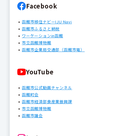
Facebook
函館市移住ナビーIJU Navi
函館市ふるさと納税
ワーケーションin函館
市立函館博物館
函館市企業局交通部（函館市電）
YouTube
函館市公式動画チャンネル
函館町会
函館市経済部食産業振興課
市立函館博物館
函館市議会