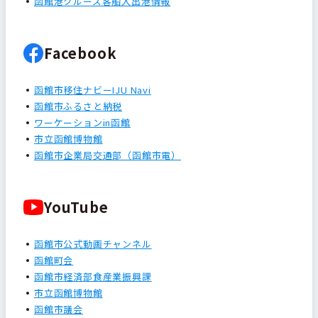
函館港クルーズ客船入出港情報
Facebook
函館市移住ナビーIJU Navi
函館市ふるさと納税
ワーケーションin函館
市立函館博物館
函館市企業局交通部（函館市電）
YouTube
函館市公式動画チャンネル
函館町会
函館市経済部食産業振興課
市立函館博物館
函館市議会