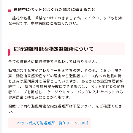
避難中にペットとはぐれた場合に備えること
鑑札や名札，首輪をつけておきましょう。マイクロチップも有効
な手段です。動物病院にご相談ください。
同行避難可能な指定避難所について
全ての避難所に同行避難できるわけではありません。
動物が苦手な方やアレルギーをお持ちの方，その他，におい，鳴き
声，動物由来感染症などの理由から避難者スペース内への動物の持
ち込みは原則屋外に係留としていますが， あらかじめ施設管理者が
許可し， 屋内に専用居室が確保できる場合は， ペット同伴者の避難
者グループを編成し， ケージやキャリーバッグに入れたペットのみ
専用居室に持ち込むことが可能です。
函館市で同行避難可能な指定避難所は下記ファイルをご確認くださ
い。
ペット受入可能避難所一覧[PDF：501KB]