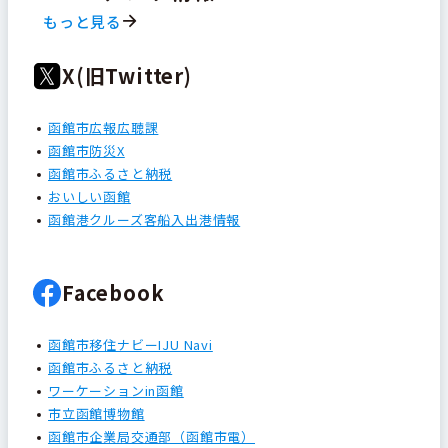
もっと見る
X(旧Twitter)
函館市広報広聴課
函館市防災X
函館市ふるさと納税
おいしい函館
函館港クルーズ客船入出港情報
Facebook
函館市移住ナビーIJU Navi
函館市ふるさと納税
ワーケーションin函館
市立函館博物館
函館市企業局交通部（函館市電）