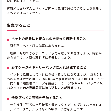
全に避難することです。
避難所において人とペットが同一の空間で居住できることを意味す
るものではありません。
留意すること
ペットの飼養に必要なものを持って避難すること
避難所にペット用の備蓄はありません。
複数日対応できるようエサと水を用意しておきましょう。持病が
ある場合は，お薬も忘れずに準備しましょう。
必ずケージやキャリーバックに入れ避難すること
ペットは原則として屋外に係留することになりますが， あらかじ
め施設管理者が許可し， 屋内に専用居室が確保できる場合は， ペッ
ト同伴者の避難者グループを編成し，
ケージやキャリーバッグに入
れたペットのみ専用居室に持ち込むことが可能
です。
伝染病などの蔓延を予防すること
予防接種（狂犬病予防接種・混合ワクチン）を受けておきましょ
う。ノミ，ダニ，シラミなどの駆除・予防も大切です。