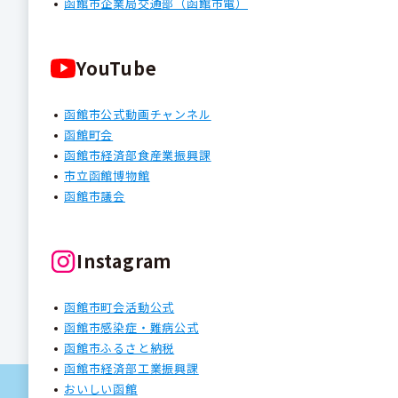
函館市企業局交通部（函館市電）
YouTube
函館市公式動画チャンネル
函館町会
函館市経済部食産業振興課
市立函館博物館
函館市議会
Instagram
函館市町会活動公式
函館市感染症・難病公式
函館市ふるさと納税
函館市経済部工業振興課
おいしい函館