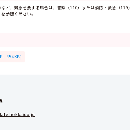
など，緊急を要する場合は，警察（110）または消防・救急（119
トを参照ください。
：354KB]
課
ate.hokkaido.jp