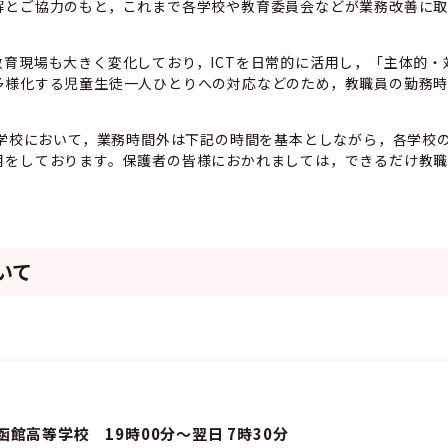
解とご協力のもと，これまで各学校や教育委員会などが業務改善に取
育現場も大きく変化しており，ICTを日常的に活用し，「主体的・
多様化する児童生徒一人ひとりへの対応などのため，教職員の勤務
立学校において，業務時間外は下記の時間を基本としながら，各学校
用をしております。保護者の皆様におかれましては，できるだけ教
いて
館高等学校 19時00分～翌日 7時30分