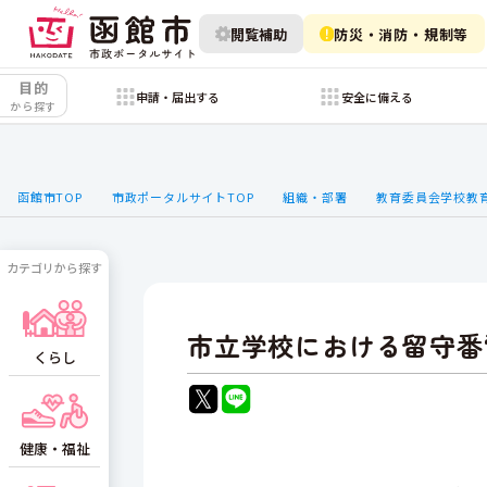
閲覧補助
防災・消防・規制等
目的
申請・届出する
安全に備える
から探す
函館市TOP
市政ポータルサイトTOP
組織・部署
教育委員会学校教
カテゴリから探す
市立学校における留守番
くらし
健康・福祉