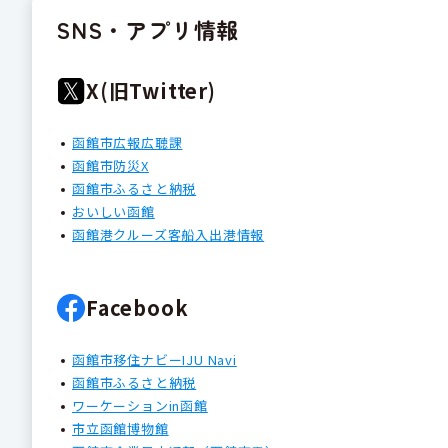
SNS・アプリ情報
X(旧Twitter)
函館市広報広聴課
函館市防災X
函館市ふるさと納税
おいしい函館
函館港クルーズ客船入出港情報
Facebook
函館市移住ナビーIJU Navi
函館市ふるさと納税
ワーケーションin函館
市立函館博物館