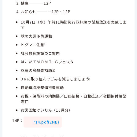
健康————12P
お知らせ————12P・13P
10月7日（水）午前11時防災行政無線の試験放送を実施しま
す
秋の火災予防運動
ヒグマに注意!
社会教育施設のご案内
はこだてＭＯＭＩ−Ｇフェスタ
空家の除却費補助金
3Ｒに取り組んでごみを減らしましょう!
自動車点検整備推進運動
市税・保険料の納期限／口座振替・自動払込／夜間納付相談
窓口
市営函館けいりん（10月分）
14P
：
P14.pdf(2MB)