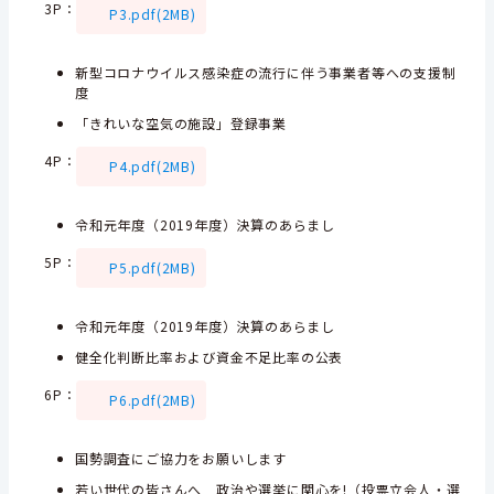
3P：
P3.pdf(2MB)
新型コロナウイルス感染症の流行に伴う事業者等への支援制
度
「きれいな空気の施設」登録事業
4P
：
P4.pdf(2MB)
令和元年度（2019年度）決算のあらまし
5P
：
P5.pdf(2MB)
令和元年度（2019年度）決算のあらまし
健全化判断比率および資金不足比率の公表
6P
：
P6.pdf(2MB)
国勢調査にご協力をお願いします
若い世代の皆さんへ 政治や選挙に関心を!（投票立会人・選