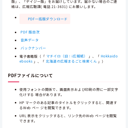
版」、「デイジー版」をお届けしています。届かない場合のご連
絡は、広報広聴課( 電話 21-3631) にお願いします。
PDF一括版ダウンロード
PDF 版目次
音声データ
バックナンバー
電子書籍版（「
マチイロ（旧：i広報紙）
」、「
Hokkaido
ebooks
」、「
北海道の広報まるごと検索くん
」）
PDFファイルについて
使用フォントの関係で、画面表示および印刷の際に一部文字
化けする 場合があります。
HP マークのある記事のタイトルをクリックすると、関連す
るWeb ペー ジを閲覧できます。
URL 表示をクリックすると、リンク先のWeb ページを閲覧
できます。