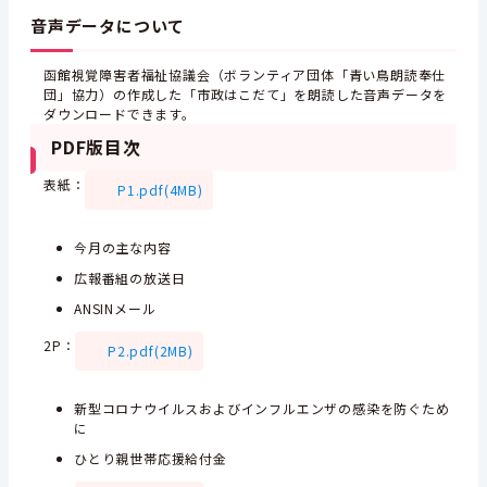
音声データについて
函館視覚障害者福祉協議会（ボランティア団体「青い鳥朗読奉仕
団」協力）の作成した「市政はこだて」を朗読した音声データを
ダウンロードできます。
PDF
版目次
表紙：
P1.pdf(4MB)
今月の主な内容
広報番組の放送日
ANSINメール
2P
：
P2.pdf(2MB)
新型コロナウイルスおよびインフルエンザの感染を防ぐため
に
ひとり親世帯応援給付金