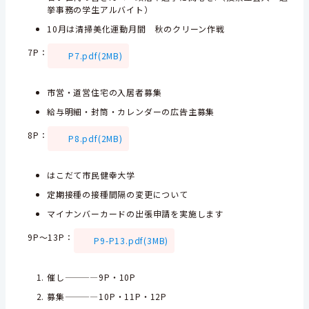
挙事務の学生アルバイト）
10月は清掃美化運動月間 秋のクリーン作戦
7P
：
P7.pdf(2MB)
市営・道営住宅の入居者募集
給与明細・封筒・カレンダーの広告主募集
8P
：
P8.pdf(2MB)
はこだて市民健幸大学
定期接種の接種間隔の変更について
マイナンバーカードの出張申請を実施します
9P～13P
：
P9-P13.pdf(3MB)
催し————9P・10P
募集————10P・11P・12P