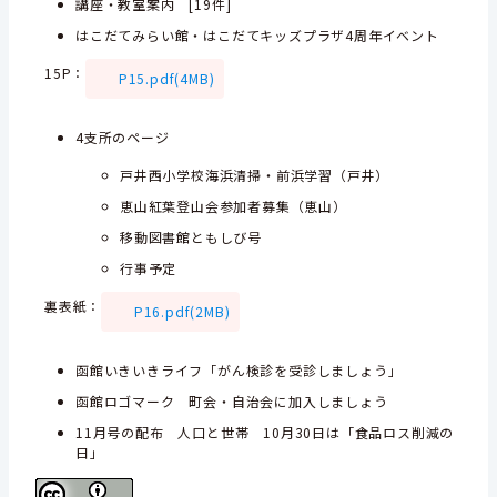
講座・教室案内 [19件]
はこだてみらい館・はこだてキッズプラザ4周年イベント
15P
：
P15.pdf(4MB)
4支所のページ
戸井西小学校海浜清掃・前浜学習（戸井）
恵山紅葉登山会参加者募集（恵山）
移動図書館ともしび号
行事予定
裏表紙：
P16.pdf(2MB)
函館いきいきライフ「がん検診を受診しましょう」
函館ロゴマーク 町会・自治会に加入しましょう
11月号の配布 人口と世帯 10月30日は「食品ロス削減の
日」