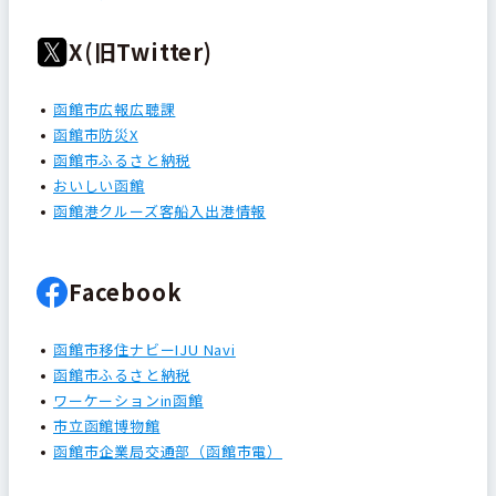
X(旧Twitter)
函館市広報広聴課
函館市防災X
函館市ふるさと納税
おいしい函館
函館港クルーズ客船入出港情報
Facebook
函館市移住ナビーIJU Navi
函館市ふるさと納税
ワーケーションin函館
市立函館博物館
函館市企業局交通部（函館市電）