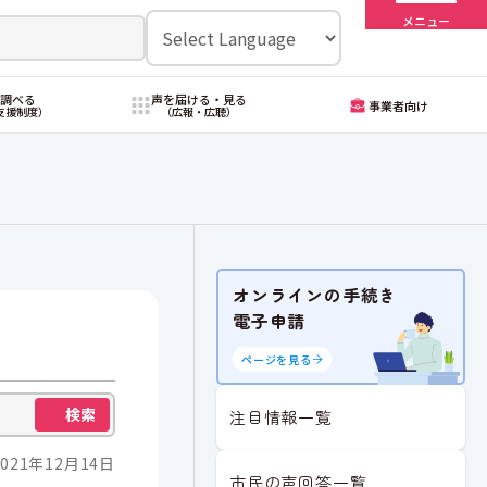
メニュー
・調べる
声を届ける・見る
事業者向け
支援制度）
（広報・広聴）
オンラインの手続き
電子申請
ページを見る
検索
注目情報一覧
021年12月14日
市民の声回答一覧