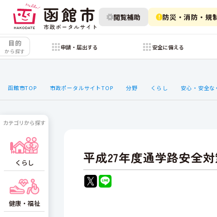
閲覧補助
防災・消防・規
目的
申請・届出する
安全に備える
から探す
函館市TOP
市政ポータルサイトTOP
分野
くらし
安心・安全な
カテゴリから探す
平成27年度通学路安全対
くらし
健康・福祉