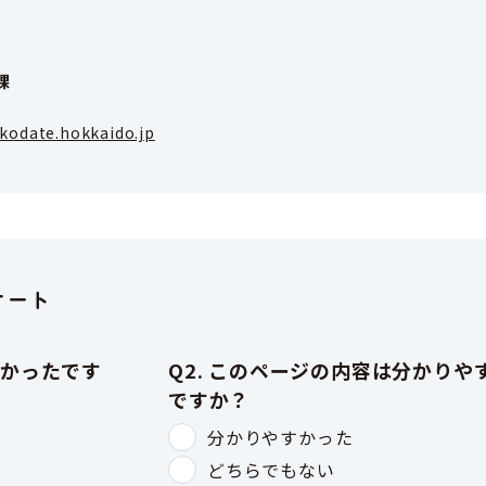
課
kodate.hokkaido.jp
ケート