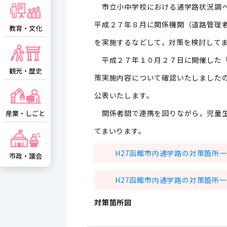
市立小中学校における通学路状況調べ
平成２７年８月に関係機関（道路管理
教育・文化
を実施するなどして，対策を検討して
平成２７年１０月２７日に開催した「
観光・歴史
策実施内容について確認いたしました
公表いたします。
関係者間で連携を図りながら，児童生
産業・しごと
てまいります。
H27函館市内通学路の対策箇所
市政・議会
H27函館市内通学路の対策箇所
対策箇所図