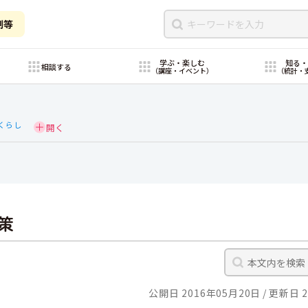
制等
学ぶ・楽しむ
知る
相談する
（講座・イベント）
（統計・
くらし
策
公開日 2016年05月20日
更新日 2