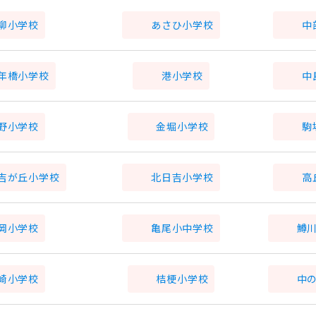
柳小学校
あさひ小学校
中
年橋小学校
港小学校
中
野小学校
金堀小学校
駒
吉が丘小学校
北日吉小学校
高
岡小学校
亀尾小中学校
鱒
崎小学校
桔梗小学校
中