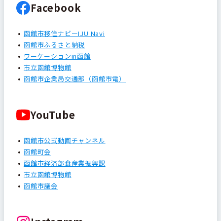
Facebook
函館市移住ナビーIJU Navi
函館市ふるさと納税
ワーケーションin函館
市立函館博物館
函館市企業局交通部（函館市電）
YouTube
函館市公式動画チャンネル
函館町会
函館市経済部食産業振興課
市立函館博物館
函館市議会