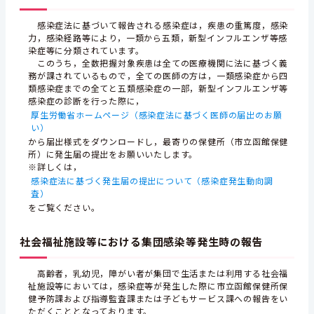
感染症法に基づいて報告される感染症は，疾患の重篤度，感染
力，感染経路等により，一類から五類，新型インフルエンザ等感
染症等に分類されています。
このうち，全数把握対象疾患は全ての医療機関に法に基づく義
務が課されているもので，全ての医師の方は，一類感染症から四
類感染症までの全てと五類感染症の一部，新型インフルエンザ等
感染症の診断を行った際に，
厚生労働省ホームページ（感染症法に基づく医師の届出のお願
い）
から届出様式をダウンロードし，最寄りの保健所（市立函館保健
所）に発生届の提出をお願いいたします。
※詳しくは，
感染症法に基づく発生届の提出について（感染症発生動向調
査）
をご覧ください。
社会福祉施設等における集団感染等発生時の報告
高齢者，乳幼児，障がい者が集団で生活または利用する社会福
祉施設等においては，感染症等が発生した際に市立函館保健所保
健予防課および指導監査課または子どもサービス課への報告をい
ただくこととなっております。