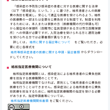
「感染症の予防及び感染症の患者に対する医療に関する法律
（以下「感染症法」という。）」に基づき，結核患者さんの医療
費の負担を軽減し，安心して適正な医療を受けられるよう，結核
の医療費の一部または全額を公費負担する制度です。制度を利用
するためには，本人または家族の方（医療機関の代行申請も可）
から居住地の保健所（函館市に住民登録がある方は市立函館保健
所）への申請が必要ですが，入院治療を受けられる方と通院治療
を受けられる方では必要書類が異なります。
詳しくは，
結核に関する届出等について
をご覧いただき，必
要に応じ各様式を
結核等感染症患者の医療に関する申請・届出書類
からダウンロー
ドしてください。
結核指定医療機関について
結核指定医療機関とは，感染症法による結核患者の公費負担医
療を担当する医療機関のことです。
結核指定医療機関でなければ，原則として結核患者の公費負担
医療を行うことはできません。感染症法による結核患者の公費負
担医療を担当するために，結核指定医療機関の指定を受ける必要
があります。指定申請書等については，
結核指定医療機関関係書類
をご覧ください。