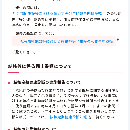
発生の際には，
社会福祉施設等における感染症等発生時報告関係様式
の感染症
等（疑）発生報告票に記載し，市立函館保健所保健予防課に電話
連絡のうえ，提出をお願いいたします。
報告の基準については，
を
社会福祉施設等における感染症等発生時の報告事務取扱
ご覧ください。
結核等に係る届出書類について
結核定期健康診断の実施報告について
感染症の予防及び感染症の患者に対する医療に関する法律第５
３条の２に規定される事業主，学校長および施設長が，従事者に
対する結核定期健康診断を実施した結果を保健所へ報告するとき
に使う書類です。毎年４月１日から翌年３月３１日までの期間ご
とに取りまとめ，同年４月１０日までにご報告をお願いします。
報告様式については，
結核定期健康診断年報
をご覧ください。
結核の公費負担について