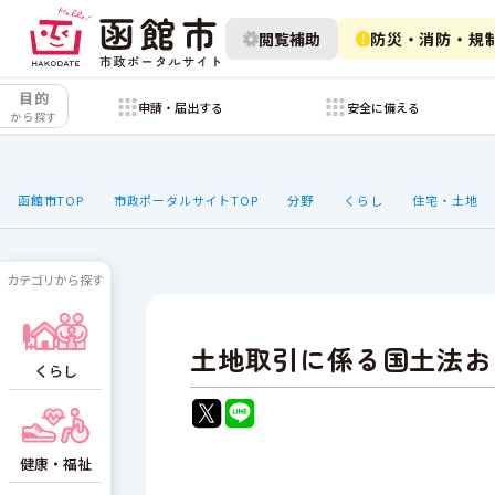
閲覧補助
防災・消防・規
目的
申請・届出する
安全に備える
から探す
函館市TOP
市政ポータルサイトTOP
分野
くらし
住宅・土地
カテゴリから探す
土地取引に係る国土法お
くらし
健康・福祉