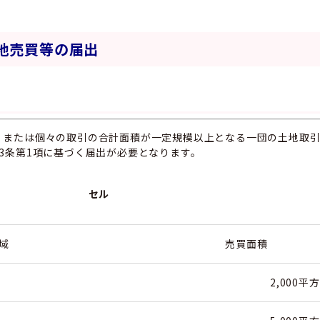
地売買等の届出
，または個々の取引の合計面積が一定規模以上となる一団の土地取
3条第1項に基づく届出が必要となります。
セル
区域
売買面積
2,000