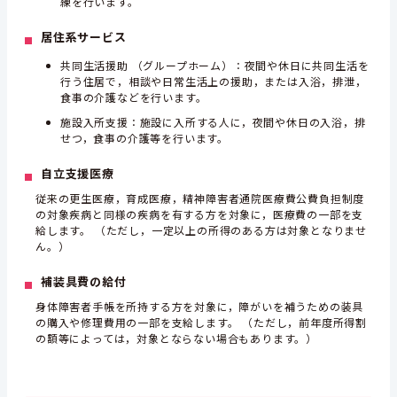
練を行います。
居住系サービス
共同生活援助 （グループホーム）：夜間や休日に共同生活を
行う住居で，相談や日常生活上の援助，または入浴，排泄，
食事の介護などを行います。
施設入所支援：施設に入所する人に，夜間や休日の入浴，排
せつ，食事の介護等を行います。
自立支援医療
従来の更生医療，育成医療，精神障害者通院医療費公費負担制度
の対象疾病と同様の疾病を有する方を対象に，医療費の一部を支
給します。 （ただし，一定以上の所得のある方は対象となりませ
ん。）
補装具費の給付
身体障害者手帳を所持する方を対象に，障がいを補うための装具
の購入や修理費用の一部を支給します。 （ただし，前年度所得割
の額等によっては，対象とならない場合もあります。）