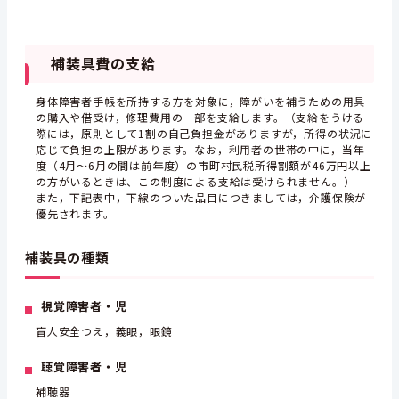
補装具費の支給
身体障害者手帳を所持する方を対象に，障がいを補うための用具
の購入や借受け，修理費用の一部を支給します。（支給をうける
際には，原則として1割の自己負担金がありますが，所得の状況に
応じて負担の上限があります。なお，利用者の世帯の中に，当年
度（4月～6月の間は前年度）の市町村民税所得割額が46万円以上
の方がいるときは、この制度による支給は受けられません。）
また，下記表中，下線のついた品目につきましては，介護保険が
優先されます。
補装具の種類
視覚障害者・児
盲人安全つえ，義眼，眼鏡
聴覚障害者・児
補聴器