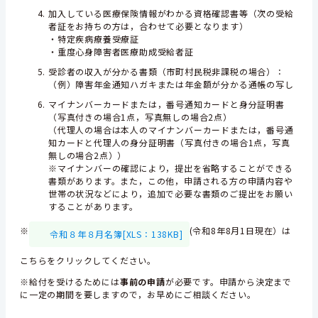
加入している医療保険情報がわかる資格確認書等（次の受給
者証をお持ちの方は，合わせて必要となります）
・特定疾病療養受療証
・重度心身障害者医療助成受給者証
受診者の収入が分かる書類（市町村民税非課税の場合）：
（例）障害年金通知ハガキまたは年金額が分かる通帳の写し
マイナンバーカードまたは，番号通知カードと身分証明書
（写真付きの場合1点，写真無しの場合2点）
（代理人の場合は本人のマイナンバーカードまたは，番号通
知カードと代理人の身分証明書（写真付きの場合1点，写真
無しの場合2点））
※マイナンバーの確認により，提出を省略することができる
書類があります。また，この他，申請される方の申請内容や
世帯の状況などにより，追加で必要な書類のご提出をお願い
することがあります。
※
(令和8年8月1日現在）は
令和８年８月名簿[XLS：138KB]
こちらをクリックしてください。
※給付を受けるためには
事前の申請
が必要です。申請から決定まで
に一定の期間を要しますので，お早めにご相談ください。