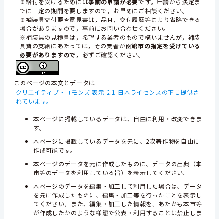
※給付を受けるためには
事前の申請が必要
です。申請から決定ま
でに一定の期間を要しますので，お早めにご相談ください。
※補装具交付要否意見書は，品目，交付履歴等により省略できる
場合がありますので，事前にお問い合わせください。
※補装具の見積書は，希望する業者のもので構いませんが，補装
具費の支給にあたっては，その業者が
函館市の指定を受けている
必要がありますので
，必ずご確認ください。
このページの本文とデータは
クリエイティブ・コモンズ 表示 2.1 日本ライセンスの下に提供さ
れています。
本ページに掲載しているデータは、自由に利用・改変できま
す。
本ページに掲載しているデータを元に、2次著作物を自由に
作成可能です。
本ページのデータを元に作成したものに、データの出典（本
市等のデータを利用している旨）を表示してください。
本ページのデータを編集・加工して利用した場合は、データ
を元に作成したものに、編集・加工等を行ったことを表示し
てください。また、編集・加工した情報を、あたかも本市等
が作成したかのような様態で公表・利用することは禁止しま