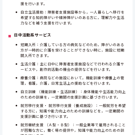
援を行います。
自立生活援助：障害者支援施設等から，一人暮らしへ移行を
希望する知的障がいや精神障がいのある方に，理解力や生活
力などを補う支援を行います。
日中活動系サービス
短期入所：介護している方の病気などのため，障がいのある
方が一時的に介護を受けることができない時に，施設に短期
間入所できます。
生活介護：主に日中に障害者支援施設などで行われる介護サ
ービスや，創作的活動の機会の提供などを行います。
療養介護：病院などの施設において，機能訓練や療養上の管
理，看護，介護，日常生活上の援助などを行います。
自立訓練 （機能訓練・生活訓練）：身体機能や生活能力向上
のための訓練を，一定期間の支援計画に基づき行います。
就労移行支援・ 就労移行支援（養成施設）：一般就労を希望
する方に，知識や能力向上のための訓練などを，一定期間の
支援計画に基づき行います。
就労継続支援 （Ａ型・Ｂ型）：一般企業等で雇用されること
が困難な方に，働く場の提供や，知識や能力向上のための訓