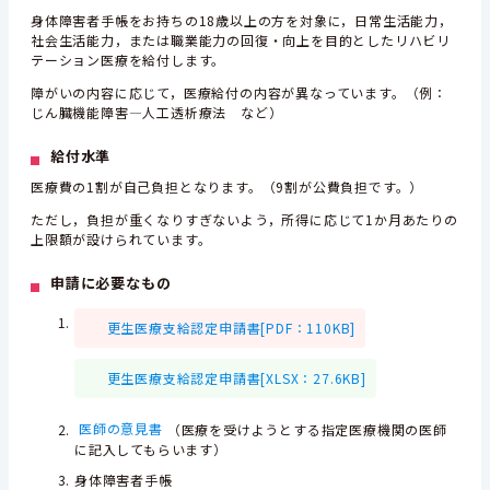
身体障害者手帳をお持ちの18歳以上の方を対象に，日常生活能力，
社会生活能力，または職業能力の回復・向上を目的としたリハビリ
テーション医療を給付します。
障がいの内容に応じて，医療給付の内容が異なっています。（例：
じん臓機能障害—人工透析療法 など）
給付水準
医療費の1割が自己負担となります。（9割が公費負担です。）
ただし，負担が重くなりすぎないよう，所得に応じて1か月あたりの
上限額が設けられています。
申請
に必要なもの
更生医療支給認定申請書[PDF：110KB]
更生医療支給認定申請書[XLSX：27.6KB]
医師の意見書
（医療を受けようとする指定医療機関の医師
に記入してもらいます）
身体障害者手帳