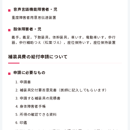
音声言語機能障害者・児
重度障害者用意思伝達装置
肢体障害者・児
義手，義足，下肢装具，体幹装具，車いす，電動車いす，歩行
器，歩行補助つえ（松葉づえ），座位保持いす，座位保持装置
補装具費の給付申請について
申請に必要なもの
申請書
補装具交付要否意見書（医師に記入してもらいます）
申請する補装具の見積書
身体障害者手帳
所得の確認できる資料
印鑑