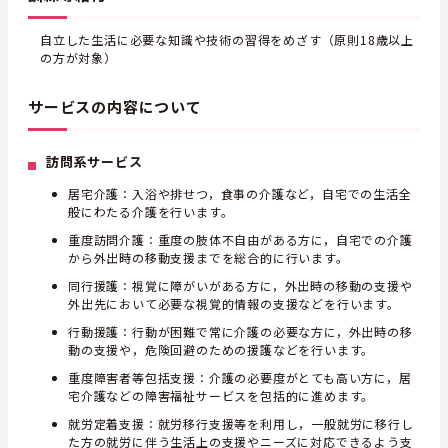
自立した生活に必要な知識や技術の習得をめざす（原則18歳以上
の方が対象）
サービスの内容について
訪問系サービス
居宅介護：入浴や排せつ，食事の介護など，自宅での生活全
般にわたる介護を行います。
重度訪問介護：重度の肢体不自由がある方に，自宅での介護
から外出時の移動支援までを総合的に行います。
同行援護：視覚に障がいがある方に，外出時の移動の支援や
外出先において必要な視覚的情報の支援などを行います。
行動援護：行動が困難で常に介護の必要な方に，外出時の移
動の支援や，危険回避のための援護などを行います。
重度障害者等包括支援：介護の必要度がとても高い方に，居
宅介護などの障害福祉サービスを包括的に進めます。
就労定着支援：就労移行支援等を利用し，一般就労に移行し
た方の就労に伴う生活上の支援やニーズに対応できるよう支