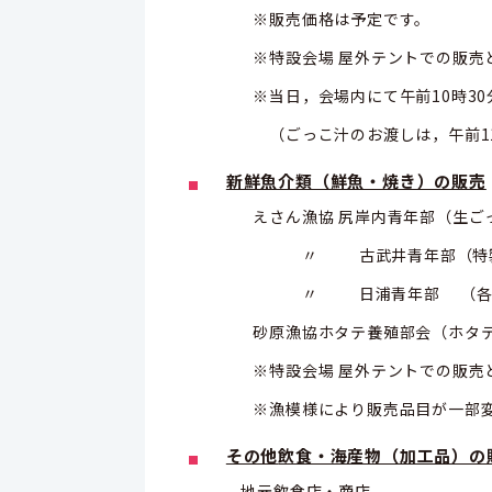
※販売価格は予定です。
※
特設会場 屋外テントでの販売
※当日，会場内にて午前10時30分
（ごっこ汁のお渡しは，午前11
新鮮魚介類（鮮魚・焼き）の販売
えさん漁協 尻岸内青年部（生ご
〃 古武井青年部（特製焼
〃 日浦青年部 （各種
砂原漁協ホタテ養殖部会（ホタテ
※特設会場 屋外テントでの販売と
※漁模様により販売品目が一部変
その他
飲食・海産物（加工品）の
地元飲食店・商店