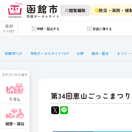
閲覧補助
防災・消防・規
目的
申請・届出する
安全に備える
から探す
函館市TOP
市政ポータルサイトTOP
分野
観光・歴史
まつり・
カテゴリから探す
第34回恵山ごっこまつり
くらし
健康・福祉