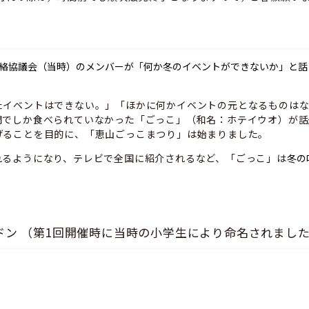
絡協議会（当時）のメンバーが
「
何か冬のイベントができないか」と
話
たイベントはできない。」「ほかに何かイベントの元となるものは
間でしか食べられていなかった「ごっこ」（和名：ホテイウオ）が話
げることを目的に、「恵山ごっこまつり」は始まりました。
れるようになり、テレビで全国に紹介されるなど、「ごっこ」は
冬の
ドン （第1回開催時に当時の小学生により命名されまし