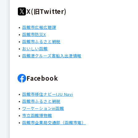
X(旧Twitter)
函館市広報広聴課
函館市防災X
函館市ふるさと納税
おいしい函館
函館港クルーズ客船入出港情報
Facebook
函館市移住ナビーIJU Navi
函館市ふるさと納税
ワーケーションin函館
市立函館博物館
函館市企業局交通部（函館市電）