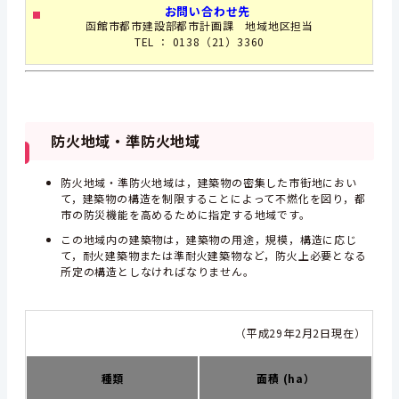
お問い合わせ先
函館市都市建設部都市計画課 地域地区担当
TEL ： 0138（21）3360
防火地域・準防火地域
防火地域・準防火地域は，建築物の密集した市街地におい
て，建築物の構造を制限することによって不燃化を図り，都
市の防災機能を高めるために指定する地域です。
この地域内の建築物は，建築物の用途，規模，構造に応じ
て，耐火建築物または準耐火建築物など，防火上必要となる
所定の構造としなければなりません。
（平成29年2月2日現在）
種類
面積 (ha）