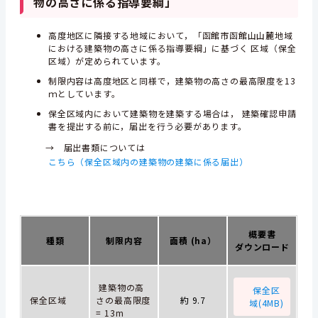
物の高さに係る指導要綱」
高度地区に隣接する地域において，「函館市函館山山麓地域
における建築物の高さに係る指導要綱」に基づく 区域（保全
区域）が定められています。
制限内容は高度地区と同様で，建築物の高さの最高限度を13
ｍとしています。
保全区域内において建築物を建築する場合は， 建築確認申請
書を提出する前に，届出を行う必要があります。
→ 届出書類については
こちら（保全区域内の建築物の建築に係る届出）
概要書
種類
制限内容
面積 (ha）
ダウンロード
建築物の高
保全区
保全区域
さの最高限度
約 9.7
域(4MB)
= 13m