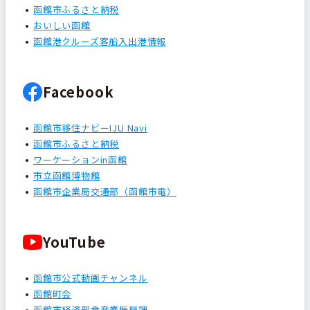
函館市ふるさと納税
おいしい函館
函館港クルーズ客船入出港情報
Facebook
函館市移住ナビーIJU Navi
函館市ふるさと納税
ワーケーションin函館
市立函館博物館
函館市企業局交通部（函館市電）
YouTube
函館市公式動画チャンネル
函館町会
函館市経済部食産業振興課