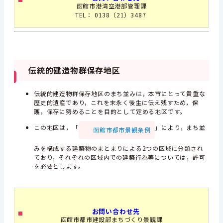
函館市港湾空港部管理課
TEL： 0138（21）3487
伝統的建造物群保存地区
伝統的建造物群保存地区のまち並みは，本市にとって貴重な
歴史的遺産であり，これを末永く後生に伝え残すため，保
護，保存に努めることを目的として定める地区です。
この地区は，「
」により，まち並
函館市都市景観条例
みを構成する建築物のまとまりによる2つの区域に分類され
ており，それぞれの区域内での建築行為等については，許可
を必要とします。
お問い合わせ先
函館市都市建設部まちづくり景観課