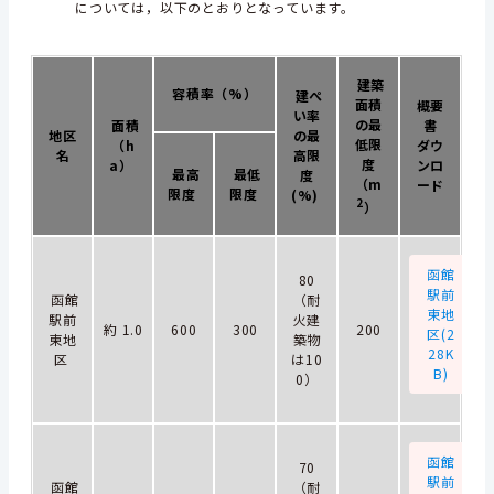
については，以下のとおりとなっています。
建築
容積率（%）
建ぺ
面積
概要
い率
の最
面積
書
地区
の最
低限
（h
ダウ
名
高限
度
a）
ンロ
最高
最低
度
（m
ード
限度
限度
(%)
2
）
函館
80
駅前
函館
（耐
東地
駅前
火建
約 1.0
600
300
200
区(2
東地
築物
28K
区
は10
B)
0）
函館
70
駅前
函館
（耐