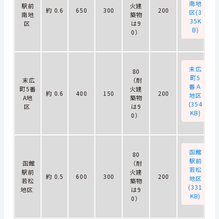
南地
駅前
火建
約 0.6
650
300
200
区(3
南地
築物
35K
区
は9
B)
0）
末広
80
町5
末広
（耐
番Ａ
町5番
火建
約 0.6
400
150
200
地区
A地
築物
(354
区
は9
KB)
0）
函館
80
駅前
函館
（耐
若松
駅前
火建
約 0.5
600
300
200
地区
若松
築物
(331
地区
は9
KB)
0）