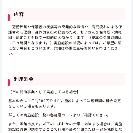
内容
冠婚葬祭や保護者の疾病等の突発的な事情や，育児疲れによる保
護者の心理的，身体的負担の軽減のため，お子さんを保育所・幼稚
園・認定こども園で一時的にお預かりします。（基本の保育時間は
１日８時間となります。）実施施設の状況によっては，ご希望に沿
えない場合もございます。詳細は各園に直接お問い合わせくださ
い。
利用料金
【市の補助事業として実施している場合】
基本料金は１日1,800円ですが，施設によっては短時間の料金設定
をしている場合もあります。
詳しくは実施施設一覧の各施設ページよりご確認ください。
また，函館市民で，以下のいずれかの世帯に該当する場合は，実施
施設に減免申請をすることで利用料金の全額または一部が免除とな