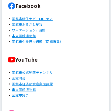
Facebook
函館市移住ナビーIJU Navi
函館市ふるさと納税
ワーケーションin函館
市立函館博物館
函館市企業局交通部（函館市電）
YouTube
函館市公式動画チャンネル
函館町会
函館市経済部食産業振興課
市立函館博物館
函館市議会